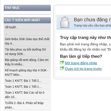
THƯ MỤC
Bạn chưa đăng 
CÁC Ý KIẾN MỚI NHẤT
Trang này yêu cầu bạn phả
rất tuyệt...
...
Truy cập trang này như t
Giới thiệu SGK Giáo dục thể chất
lớp 4...
Bạn phải mở trang đăng nhập, s
khẩu đã đăng ký rồi nhấn nút "Đ
Tài liệu phục vụ bồi dưỡng GV
sử dụng SGK...
Bạn làm gì tiếp theo?
Bài giảng rất sinh động. Cảm ơn
Mở trang đăng nhập
thầy N nhiều...
Quay trở lại trang trước
Kế hoạch giảng dạy lớp 4 SGK -
KNTT Môn...
Toán 1 KNTT. Bài 1 Tiết 2....
Toán 1 KNTT. Bài 1 Tiết 1....
Toán 1 KNTT. Bài Các số từ 0
đến 10...
TUẦN 2- Bài 4. Phân số thập
phân...