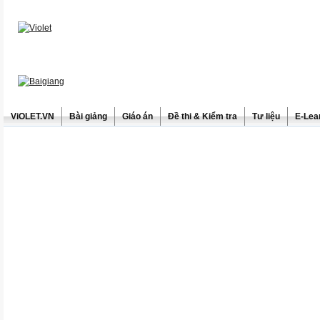
ViOLET.VN
Bài giảng
Giáo án
Đề thi & Kiểm tra
Tư liệu
E-Lea