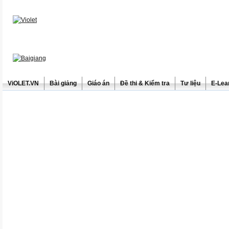
ViOLET.VN
Bài giảng
Giáo án
Đề thi & Kiểm tra
Tư liệu
E-Lea