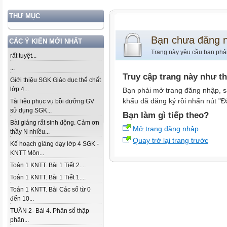
THƯ MỤC
Bạn chưa đăng 
CÁC Ý KIẾN MỚI NHẤT
Trang này yêu cầu bạn phả
rất tuyệt...
...
Truy cập trang này như t
Giới thiệu SGK Giáo dục thể chất
lớp 4...
Bạn phải mở trang đăng nhập, s
khẩu đã đăng ký rồi nhấn nút "Đ
Tài liệu phục vụ bồi dưỡng GV
sử dụng SGK...
Bạn làm gì tiếp theo?
Bài giảng rất sinh động. Cảm ơn
Mở trang đăng nhập
thầy N nhiều...
Quay trở lại trang trước
Kế hoạch giảng dạy lớp 4 SGK -
KNTT Môn...
Toán 1 KNTT. Bài 1 Tiết 2....
Toán 1 KNTT. Bài 1 Tiết 1....
Toán 1 KNTT. Bài Các số từ 0
đến 10...
TUẦN 2- Bài 4. Phân số thập
phân...