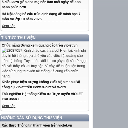
5 điều đơn giản cha mẹ nên làm mỗi ngày để con
hạnh phúc hơn
Hà Nội công bố cấu trúc định dạng đề minh họa 7
môn thi lớp 10 năm 2025
Xem tiếp
TIN TỨC THƯ VIỆN
Chức năng Dừng xem quảng cáo trên violet.vn
Kính chào các thầy, cô! Hiện tại, kinh phí
duy trì hệ thống dựa chủ yếu vào việc đặt quảng cáo
trên hệ thống. Tuy nhiên, đôi khi có gây một số trở ngại
đối với thầy, cô khi truy cập. Vì vậy, để thuận tiện trong
việc sử dụng thư viện hệ thống đã cung cấp chức
năng...
Khắc phục hiện tượng không xuất hiện menu Bộ
công cụ Violet trên PowerPoint và Word
Thử nghiệm Hệ thống Kiểm tra Trực tuyến ViOLET
Giai đoạn 1
Xem tiếp
HƯỚNG DẪN SỬ DỤNG THƯ VIỆN
Xác thực Thông tin thành viên trên violet.vn