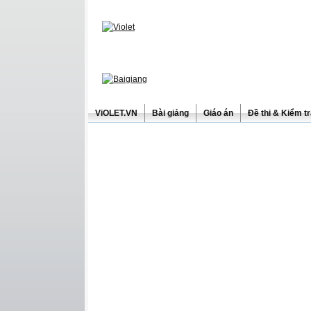
ViOLET.VN
Bài giảng
Giáo án
Đề thi & Kiểm t