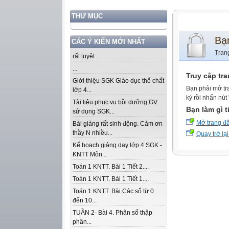
THƯ MỤC
Bạ
CÁC Ý KIẾN MỚI NHẤT
Tran
rất tuyệt...
...
Truy cập tr
Giới thiệu SGK Giáo dục thể chất
Bạn phải mở tr
lớp 4...
ký rồi nhấn nút
Tài liệu phục vụ bồi dưỡng GV
Bạn làm gì t
sử dụng SGK...
Mở trang đ
Bài giảng rất sinh động. Cảm ơn
thầy N nhiều...
Quay trở lại
Kế hoạch giảng dạy lớp 4 SGK -
KNTT Môn...
Toán 1 KNTT. Bài 1 Tiết 2....
Toán 1 KNTT. Bài 1 Tiết 1....
Toán 1 KNTT. Bài Các số từ 0
đến 10...
TUẦN 2- Bài 4. Phân số thập
phân...