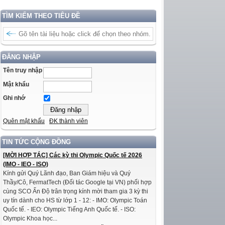
TÌM KIẾM THEO TIÊU ĐỀ
ĐĂNG NHẬP
Tên truy nhập
Mật khẩu
Ghi nhớ
Quên mật khẩu
ĐK thành viên
TIN TỨC CỘNG ĐỒNG
[MỜI HỢP TÁC] Các kỳ thi Olympic Quốc tế 2026
(IMO - IEO - ISO)
Kính gửi Quý Lãnh đạo, Ban Giám hiệu và Quý
Thầy/Cô, FermatTech (Đối tác Google tại VN) phối hợp
cùng SCO Ấn Độ trân trọng kính mời tham gia 3 kỳ thi
uy tín dành cho HS từ lớp 1 - 12: - IMO: Olympic Toán
Quốc tế. - IEO: Olympic Tiếng Anh Quốc tế. - ISO:
Olympic Khoa học...