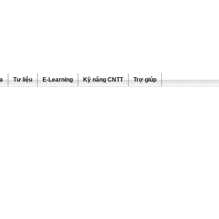
ra
Tư liệu
E-Learning
Kỹ năng CNTT
Trợ giúp