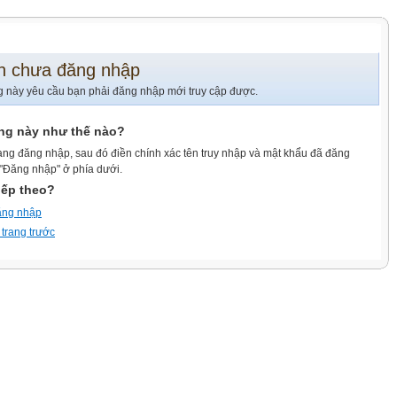
n chưa đăng nhập
g này yêu cầu bạn phải đăng nhập mới truy cập được.
ang này như thế nào?
ang đăng nhập, sau đó điền chính xác tên truy nhập và mật khẩu đã đăng
 "Đăng nhập" ở phía dưới.
iếp theo?
ăng nhập
 trang trước