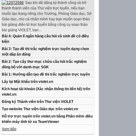
Sau khi đã đăng ký thành công và trở
thành thành viên của Thư viện trực tuyến, nếu bạn
muốn tạo trang riêng cho Trường, Phòng Giáo dục, Sở
Giáo dục, cho cá nhân mình hay bạn muốn soạn thảo
bài giảng điện tử trực tuyến bằng công cụ soạn thảo
bài giảng ViOLET, bạn...
Bài 4: Quản lí ngân hàng câu hỏi và sinh đề có điều
kiện
Bài 3: Tạo đề thi trắc nghiệm trực tuyến dạng chọn
một đáp án đúng
Bài 2: Tạo cây thư mục chứa câu hỏi trắc nghiệm
đồng bộ với danh mục SGK
Bài 1: Hướng dẫn tạo đề thi trắc nghiệm trực tuyến
Lấy lại Mật khẩu trên violet.vn
Kích hoạt tài khoản (Xác nhận thông tin liên hệ) trên
violet.vn
Đăng ký Thành viên trên Thư viện ViOLET
Tạo website Thư viện Giáo dục trên violet.vn
Hỗ trợ trực tuyến trên violet.vn bằng Phần mềm điều
khiển máy tính từ xa TeamViewer
Xem tiếp