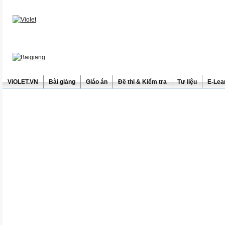
ViOLET.VN
Bài giảng
Giáo án
Đề thi & Kiểm tra
Tư liệu
E-Lea