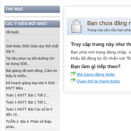
THƯ MỤC
Bạn chưa đăng 
CÁC Ý KIẾN MỚI NHẤT
Trang này yêu cầu bạn phả
rất tuyệt...
...
Truy cập trang này như t
Giới thiệu SGK Giáo dục thể chất
lớp 4...
Bạn phải mở trang đăng nhập, s
khẩu đã đăng ký rồi nhấn nút "Đ
Tài liệu phục vụ bồi dưỡng GV
sử dụng SGK...
Bạn làm gì tiếp theo?
Bài giảng rất sinh động. Cảm ơn
Mở trang đăng nhập
thầy N nhiều...
Quay trở lại trang trước
Kế hoạch giảng dạy lớp 4 SGK -
KNTT Môn...
Toán 1 KNTT. Bài 1 Tiết 2....
Toán 1 KNTT. Bài 1 Tiết 1....
Toán 1 KNTT. Bài Các số từ 0
đến 10...
TUẦN 2- Bài 4. Phân số thập
phân...