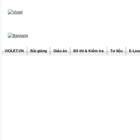
ViOLET.VN
Bài giảng
Giáo án
Đề thi & Kiểm tra
Tư liệu
E-Lea