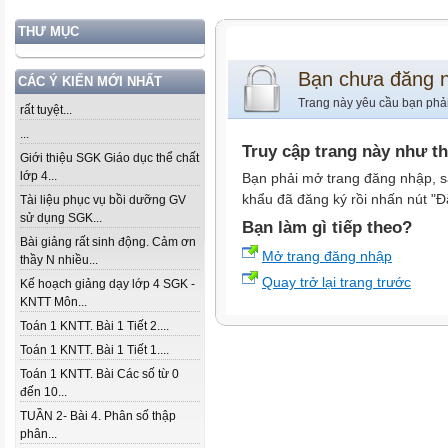
THƯ MỤC
Bạn chưa đăng 
CÁC Ý KIẾN MỚI NHẤT
Trang này yêu cầu bạn phả
rất tuyệt...
...
Truy cập trang này như t
Giới thiệu SGK Giáo dục thể chất
lớp 4...
Bạn phải mở trang đăng nhập, s
khẩu đã đăng ký rồi nhấn nút "Đ
Tài liệu phục vụ bồi dưỡng GV
sử dụng SGK...
Bạn làm gì tiếp theo?
Bài giảng rất sinh động. Cảm ơn
Mở trang đăng nhập
thầy N nhiều...
Quay trở lại trang trước
Kế hoạch giảng dạy lớp 4 SGK -
KNTT Môn...
Toán 1 KNTT. Bài 1 Tiết 2....
Toán 1 KNTT. Bài 1 Tiết 1....
Toán 1 KNTT. Bài Các số từ 0
đến 10...
TUẦN 2- Bài 4. Phân số thập
phân...