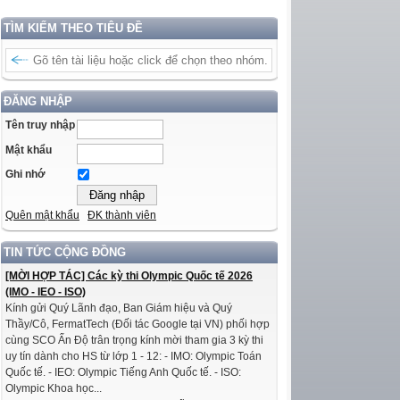
TÌM KIẾM THEO TIÊU ĐỀ
ĐĂNG NHẬP
Tên truy nhập
Mật khẩu
Ghi nhớ
Quên mật khẩu
ĐK thành viên
TIN TỨC CỘNG ĐỒNG
[MỜI HỢP TÁC] Các kỳ thi Olympic Quốc tế 2026
(IMO - IEO - ISO)
Kính gửi Quý Lãnh đạo, Ban Giám hiệu và Quý
Thầy/Cô, FermatTech (Đối tác Google tại VN) phối hợp
cùng SCO Ấn Độ trân trọng kính mời tham gia 3 kỳ thi
uy tín dành cho HS từ lớp 1 - 12: - IMO: Olympic Toán
Quốc tế. - IEO: Olympic Tiếng Anh Quốc tế. - ISO:
Olympic Khoa học...