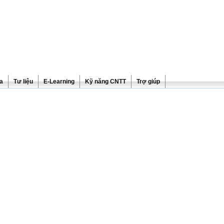
ra
Tư liệu
E-Learning
Kỹ năng CNTT
Trợ giúp