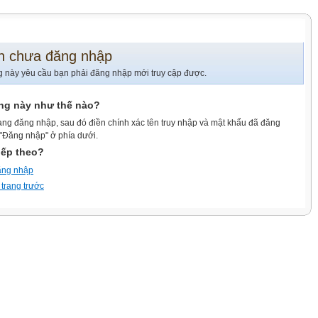
n chưa đăng nhập
g này yêu cầu bạn phải đăng nhập mới truy cập được.
ang này như thế nào?
ang đăng nhập, sau đó điền chính xác tên truy nhập và mật khẩu đã đăng
 "Đăng nhập" ở phía dưới.
iếp theo?
ăng nhập
 trang trước