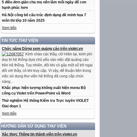
5 điều đơn giản cha mẹ nên làm mỗi ngày để con
hạnh phúc hơn
Hà Nội công bố cấu trúc định dạng đề minh họa 7
môn thi lớp 10 năm 2025
Xem tiếp
TIN TỨC THƯ VIỆN
Chức năng Dừng xem quảng cáo trên violet.vn
Kính chào các thầy, cô! Hiện tại, kinh phí
duy trì hệ thống dựa chủ yếu vào việc đặt quảng cáo
trên hệ thống. Tuy nhiên, đôi khi có gây một số trở ngại
đối với thầy, cô khi truy cập. Vì vậy, để thuận tiện trong
việc sử dụng thư viện hệ thống đã cung cấp chức
năng...
Khắc phục hiện tượng không xuất hiện menu Bộ
công cụ Violet trên PowerPoint và Word
Thử nghiệm Hệ thống Kiểm tra Trực tuyến ViOLET
Giai đoạn 1
Xem tiếp
HƯỚNG DẪN SỬ DỤNG THƯ VIỆN
Xác thực Thông tin thành viên trên violet.vn