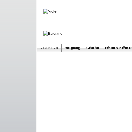
ViOLET.VN
Bài giảng
Giáo án
Đề thi & Kiểm t