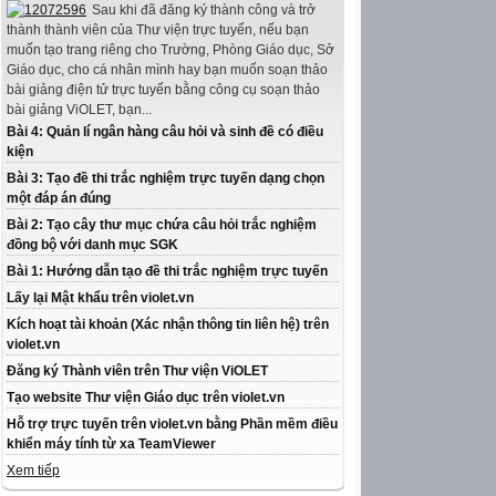
Sau khi đã đăng ký thành công và trở
thành thành viên của Thư viện trực tuyến, nếu bạn
muốn tạo trang riêng cho Trường, Phòng Giáo dục, Sở
Giáo dục, cho cá nhân mình hay bạn muốn soạn thảo
bài giảng điện tử trực tuyến bằng công cụ soạn thảo
bài giảng ViOLET, bạn...
Bài 4: Quản lí ngân hàng câu hỏi và sinh đề có điều
kiện
Bài 3: Tạo đề thi trắc nghiệm trực tuyến dạng chọn
một đáp án đúng
Bài 2: Tạo cây thư mục chứa câu hỏi trắc nghiệm
đồng bộ với danh mục SGK
Bài 1: Hướng dẫn tạo đề thi trắc nghiệm trực tuyến
Lấy lại Mật khẩu trên violet.vn
Kích hoạt tài khoản (Xác nhận thông tin liên hệ) trên
violet.vn
Đăng ký Thành viên trên Thư viện ViOLET
Tạo website Thư viện Giáo dục trên violet.vn
Hỗ trợ trực tuyến trên violet.vn bằng Phần mềm điều
khiển máy tính từ xa TeamViewer
Xem tiếp