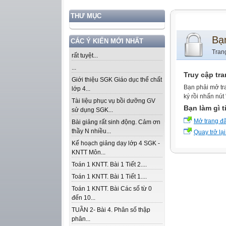
THƯ MỤC
Bạ
CÁC Ý KIẾN MỚI NHẤT
Tran
rất tuyệt...
...
Truy cập tr
Giới thiệu SGK Giáo dục thể chất
Bạn phải mở tr
lớp 4...
ký rồi nhấn nút
Tài liệu phục vụ bồi dưỡng GV
Bạn làm gì t
sử dụng SGK...
Mở trang đ
Bài giảng rất sinh động. Cảm ơn
thầy N nhiều...
Quay trở lại
Kế hoạch giảng dạy lớp 4 SGK -
KNTT Môn...
Toán 1 KNTT. Bài 1 Tiết 2....
Toán 1 KNTT. Bài 1 Tiết 1....
Toán 1 KNTT. Bài Các số từ 0
đến 10...
TUẦN 2- Bài 4. Phân số thập
phân...