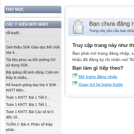
THƯ MỤC
Bạn chưa đăng 
CÁC Ý KIẾN MỚI NHẤT
Trang này yêu cầu bạn phả
rất tuyệt...
...
Truy cập trang này như t
Giới thiệu SGK Giáo dục thể chất
lớp 4...
Bạn phải mở trang đăng nhập, s
khẩu đã đăng ký rồi nhấn nút "Đ
Tài liệu phục vụ bồi dưỡng GV
sử dụng SGK...
Bạn làm gì tiếp theo?
Bài giảng rất sinh động. Cảm ơn
Mở trang đăng nhập
thầy N nhiều...
Quay trở lại trang trước
Kế hoạch giảng dạy lớp 4 SGK -
KNTT Môn...
Toán 1 KNTT. Bài 1 Tiết 2....
Toán 1 KNTT. Bài 1 Tiết 1....
Toán 1 KNTT. Bài Các số từ 0
đến 10...
TUẦN 2- Bài 4. Phân số thập
phân...