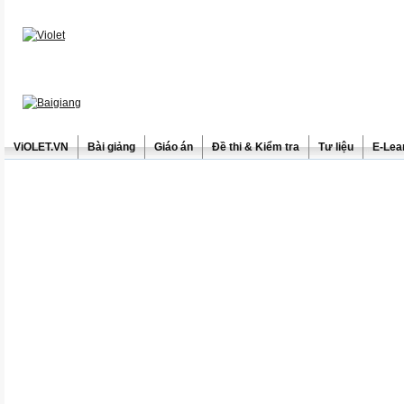
ViOLET.VN
Bài giảng
Giáo án
Đề thi & Kiểm tra
Tư liệu
E-Lea