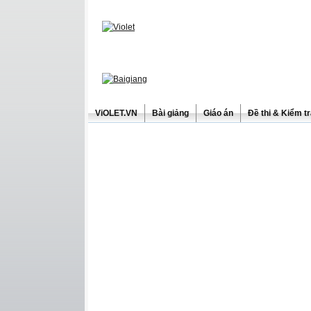
ViOLET.VN
Bài giảng
Giáo án
Đề thi & Kiểm t