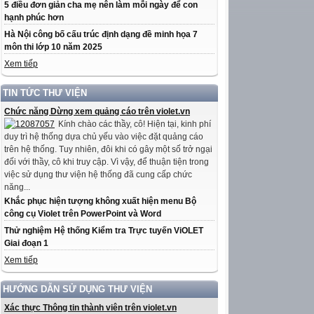
5 điều đơn giản cha mẹ nên làm mỗi ngày để con
hạnh phúc hơn
Hà Nội công bố cấu trúc định dạng đề minh họa 7
môn thi lớp 10 năm 2025
Xem tiếp
TIN TỨC THƯ VIỆN
Chức năng Dừng xem quảng cáo trên violet.vn
Kính chào các thầy, cô! Hiện tại, kinh phí
duy trì hệ thống dựa chủ yếu vào việc đặt quảng cáo
trên hệ thống. Tuy nhiên, đôi khi có gây một số trở ngại
đối với thầy, cô khi truy cập. Vì vậy, để thuận tiện trong
việc sử dụng thư viện hệ thống đã cung cấp chức
năng...
Khắc phục hiện tượng không xuất hiện menu Bộ
công cụ Violet trên PowerPoint và Word
Thử nghiệm Hệ thống Kiểm tra Trực tuyến ViOLET
Giai đoạn 1
Xem tiếp
HƯỚNG DẪN SỬ DỤNG THƯ VIỆN
Xác thực Thông tin thành viên trên violet.vn