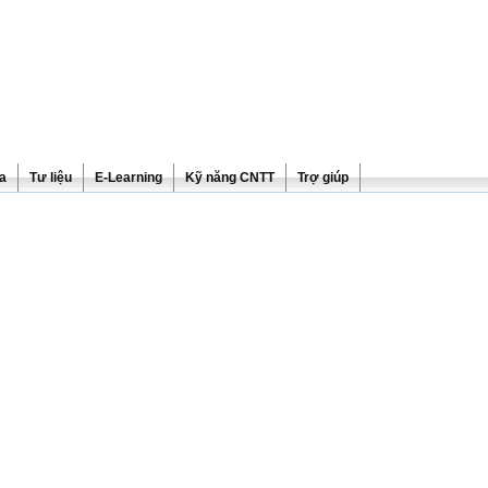
ra
Tư liệu
E-Learning
Kỹ năng CNTT
Trợ giúp