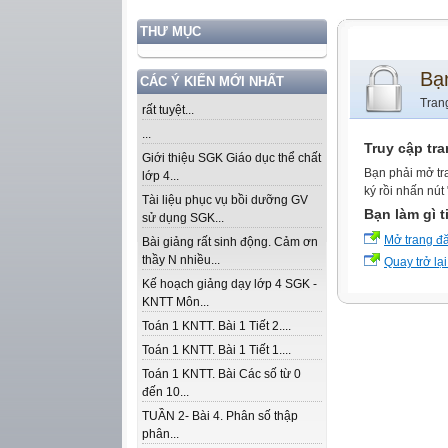
THƯ MỤC
Bạ
CÁC Ý KIẾN MỚI NHẤT
Tran
rất tuyệt...
...
Truy cập tr
Giới thiệu SGK Giáo dục thể chất
Bạn phải mở tr
lớp 4...
ký rồi nhấn nút
Tài liệu phục vụ bồi dưỡng GV
Bạn làm gì t
sử dụng SGK...
Mở trang đ
Bài giảng rất sinh động. Cảm ơn
thầy N nhiều...
Quay trở lại
Kế hoạch giảng dạy lớp 4 SGK -
KNTT Môn...
Toán 1 KNTT. Bài 1 Tiết 2....
Toán 1 KNTT. Bài 1 Tiết 1....
Toán 1 KNTT. Bài Các số từ 0
đến 10...
TUẦN 2- Bài 4. Phân số thập
phân...