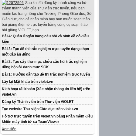
Sau khi đã đăng ký thành công và trở
thành thành viên của Thư viện trực tuyến, nếu bạn
muốn tạo trang riêng cho Trường, Phòng Giáo dục, Sở
Giáo dục, cho cá nhân mình hay bạn muốn soạn thảo
bài giảng điện tử trực tuyến bằng công cụ soạn thảo
bài giảng ViOLET, bạn...
Bài 4: Quản lí ngân hàng câu hỏi và sinh đề có điều
kiện
Bài 3: Tạo đề thi trắc nghiệm trực tuyến dạng chọn
một đáp án đúng
Bài 2: Tạo cây thư mục chứa câu hỏi trắc nghiệm
đồng bộ với danh mục SGK
Bài 1: Hướng dẫn tạo đề thi trắc nghiệm trực tuyến
Lấy lại Mật khẩu trên violet.vn
Kích hoạt tài khoản (Xác nhận thông tin liên hệ) trên
violet.vn
Đăng ký Thành viên trên Thư viện ViOLET
Tạo website Thư viện Giáo dục trên violet.vn
Hỗ trợ trực tuyến trên violet.vn bằng Phần mềm điều
khiển máy tính từ xa TeamViewer
Xem tiếp