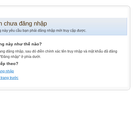
n chưa đăng nhập
g này yêu cầu bạn phải đăng nhập mới truy cập được.
ang này như thế nào?
ang đăng nhập, sau đó điền chính xác tên truy nhập và mật khẩu đã đăng
 "Đăng nhập" ở phía dưới.
iếp theo?
ăng nhập
 trang trước