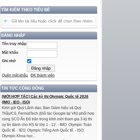
TÌM KIẾM THEO TIÊU ĐỀ
ĐĂNG NHẬP
Tên truy nhập
Mật khẩu
Ghi nhớ
Quên mật khẩu
ĐK thành viên
TIN TỨC CỘNG ĐỒNG
[MỜI HỢP TÁC] Các kỳ thi Olympic Quốc tế 2026
(IMO - IEO - ISO)
Kính gửi Quý Lãnh đạo, Ban Giám hiệu và Quý
Thầy/Cô, FermatTech (Đối tác Google tại VN) phối hợp
cùng SCO Ấn Độ trân trọng kính mời tham gia 3 kỳ thi
uy tín dành cho HS từ lớp 1 - 12: - IMO: Olympic Toán
Quốc tế. - IEO: Olympic Tiếng Anh Quốc tế. - ISO:
Olympic Khoa học...