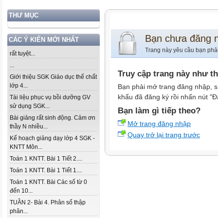
THƯ MỤC
Bạn chưa đăng 
CÁC Ý KIẾN MỚI NHẤT
Trang này yêu cầu bạn phả
rất tuyệt...
...
Truy cập trang này như t
Giới thiệu SGK Giáo dục thể chất
lớp 4...
Bạn phải mở trang đăng nhập, s
khẩu đã đăng ký rồi nhấn nút "Đ
Tài liệu phục vụ bồi dưỡng GV
sử dụng SGK...
Bạn làm gì tiếp theo?
Bài giảng rất sinh động. Cảm ơn
Mở trang đăng nhập
thầy N nhiều...
Quay trở lại trang trước
Kế hoạch giảng dạy lớp 4 SGK -
KNTT Môn...
Toán 1 KNTT. Bài 1 Tiết 2....
Toán 1 KNTT. Bài 1 Tiết 1....
Toán 1 KNTT. Bài Các số từ 0
đến 10...
TUẦN 2- Bài 4. Phân số thập
phân...