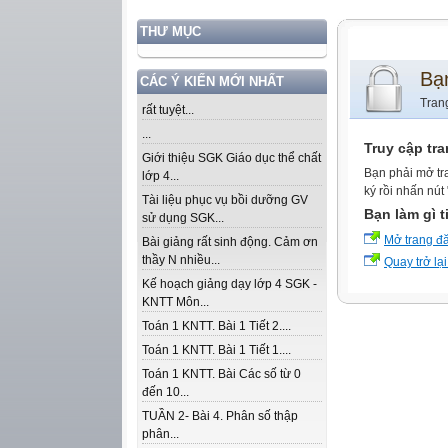
THƯ MỤC
Bạ
CÁC Ý KIẾN MỚI NHẤT
Tran
rất tuyệt...
...
Truy cập tr
Giới thiệu SGK Giáo dục thể chất
Bạn phải mở tr
lớp 4...
ký rồi nhấn nút
Tài liệu phục vụ bồi dưỡng GV
Bạn làm gì t
sử dụng SGK...
Mở trang đ
Bài giảng rất sinh động. Cảm ơn
thầy N nhiều...
Quay trở lại
Kế hoạch giảng dạy lớp 4 SGK -
KNTT Môn...
Toán 1 KNTT. Bài 1 Tiết 2....
Toán 1 KNTT. Bài 1 Tiết 1....
Toán 1 KNTT. Bài Các số từ 0
đến 10...
TUẦN 2- Bài 4. Phân số thập
phân...