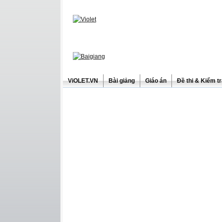
ViOLET.VN
Bài giảng
Giáo án
Đề thi & Kiểm t