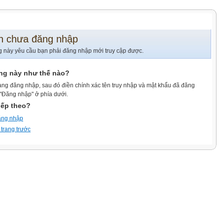
n chưa đăng nhập
g này yêu cầu bạn phải đăng nhập mới truy cập được.
ang này như thế nào?
ang đăng nhập, sau đó điền chính xác tên truy nhập và mật khẩu đã đăng
 "Đăng nhập" ở phía dưới.
iếp theo?
ăng nhập
 trang trước