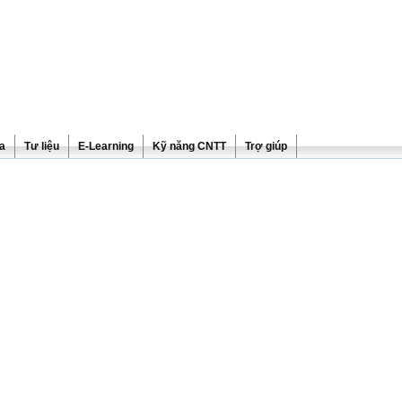
ra
Tư liệu
E-Learning
Kỹ năng CNTT
Trợ giúp