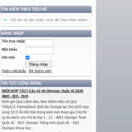
TÌM KIẾM THEO TIÊU ĐỀ
ĐĂNG NHẬP
Tên truy nhập
Mật khẩu
Ghi nhớ
Quên mật khẩu
ĐK thành viên
TIN TỨC CỘNG ĐỒNG
[MỜI HỢP TÁC] Các kỳ thi Olympic Quốc tế 2026
(IMO - IEO - ISO)
Kính gửi Quý Lãnh đạo, Ban Giám hiệu và Quý
Thầy/Cô, FermatTech (Đối tác Google tại VN) phối hợp
cùng SCO Ấn Độ trân trọng kính mời tham gia 3 kỳ thi
uy tín dành cho HS từ lớp 1 - 12: - IMO: Olympic Toán
Quốc tế. - IEO: Olympic Tiếng Anh Quốc tế. - ISO:
Olympic Khoa học...