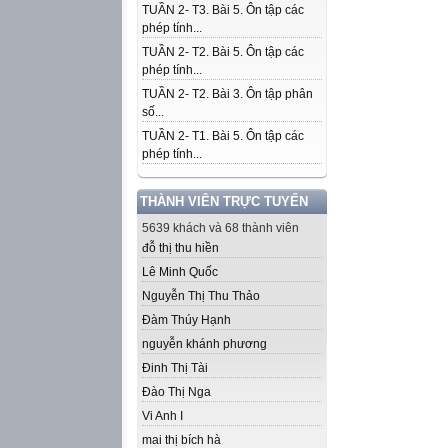
TUẦN 2- T3. Bài 5. Ôn tập các
phép tính...
TUẦN 2- T2. Bài 5. Ôn tập các
phép tính...
TUẦN 2- T2. Bài 3. Ôn tập phân
số...
TUẦN 2- T1. Bài 5. Ôn tập các
phép tính...
THÀNH VIÊN TRỰC TUYẾN
5639 khách và 68 thành viên
đỗ thị thu hiền
Lê Minh Quốc
Nguyễn Thị Thu Thảo
Đàm Thúy Hạnh
nguyễn khánh phương
Đinh Thị Tài
Đào Thị Nga
Vi Anh I
mai thị bích hà