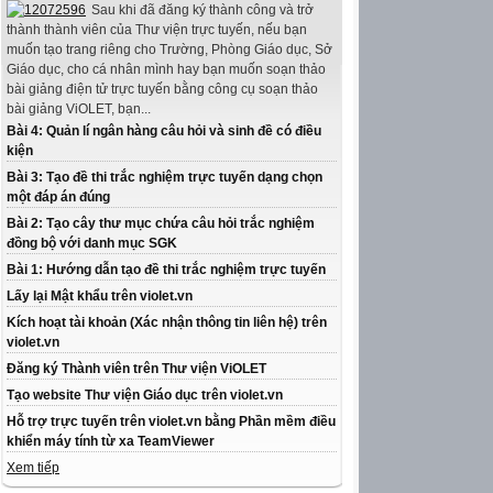
Sau khi đã đăng ký thành công và trở
thành thành viên của Thư viện trực tuyến, nếu bạn
muốn tạo trang riêng cho Trường, Phòng Giáo dục, Sở
Giáo dục, cho cá nhân mình hay bạn muốn soạn thảo
bài giảng điện tử trực tuyến bằng công cụ soạn thảo
bài giảng ViOLET, bạn...
Bài 4: Quản lí ngân hàng câu hỏi và sinh đề có điều
kiện
Bài 3: Tạo đề thi trắc nghiệm trực tuyến dạng chọn
một đáp án đúng
Bài 2: Tạo cây thư mục chứa câu hỏi trắc nghiệm
đồng bộ với danh mục SGK
Bài 1: Hướng dẫn tạo đề thi trắc nghiệm trực tuyến
Lấy lại Mật khẩu trên violet.vn
Kích hoạt tài khoản (Xác nhận thông tin liên hệ) trên
violet.vn
Đăng ký Thành viên trên Thư viện ViOLET
Tạo website Thư viện Giáo dục trên violet.vn
Hỗ trợ trực tuyến trên violet.vn bằng Phần mềm điều
khiển máy tính từ xa TeamViewer
Xem tiếp