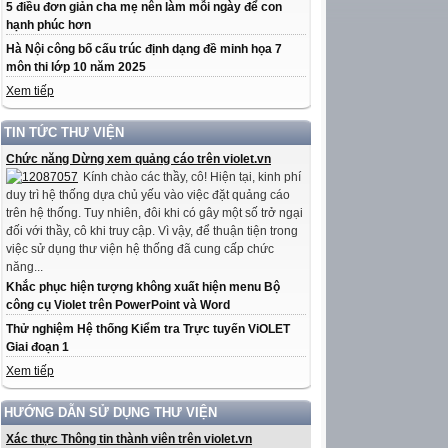
5 điều đơn giản cha mẹ nên làm mỗi ngày để con
hạnh phúc hơn
Hà Nội công bố cấu trúc định dạng đề minh họa 7
môn thi lớp 10 năm 2025
Xem tiếp
TIN TỨC THƯ VIỆN
Chức năng Dừng xem quảng cáo trên violet.vn
Kính chào các thầy, cô! Hiện tại, kinh phí
duy trì hệ thống dựa chủ yếu vào việc đặt quảng cáo
trên hệ thống. Tuy nhiên, đôi khi có gây một số trở ngại
đối với thầy, cô khi truy cập. Vì vậy, để thuận tiện trong
việc sử dụng thư viện hệ thống đã cung cấp chức
năng...
Khắc phục hiện tượng không xuất hiện menu Bộ
công cụ Violet trên PowerPoint và Word
Thử nghiệm Hệ thống Kiểm tra Trực tuyến ViOLET
Giai đoạn 1
Xem tiếp
HƯỚNG DẪN SỬ DỤNG THƯ VIỆN
Xác thực Thông tin thành viên trên violet.vn