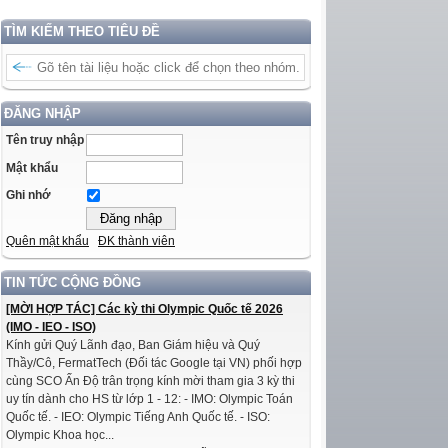
TÌM KIẾM THEO TIÊU ĐỀ
ĐĂNG NHẬP
Tên truy nhập
Mật khẩu
Ghi nhớ
Quên mật khẩu
ĐK thành viên
TIN TỨC CỘNG ĐỒNG
[MỜI HỢP TÁC] Các kỳ thi Olympic Quốc tế 2026
(IMO - IEO - ISO)
Kính gửi Quý Lãnh đạo, Ban Giám hiệu và Quý
Thầy/Cô, FermatTech (Đối tác Google tại VN) phối hợp
cùng SCO Ấn Độ trân trọng kính mời tham gia 3 kỳ thi
uy tín dành cho HS từ lớp 1 - 12: - IMO: Olympic Toán
Quốc tế. - IEO: Olympic Tiếng Anh Quốc tế. - ISO:
Olympic Khoa học...