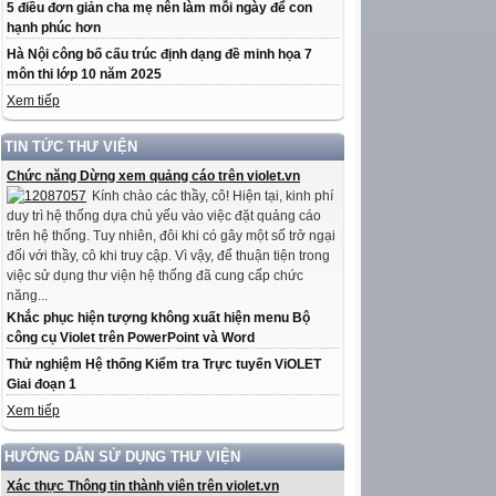
5 điều đơn giản cha mẹ nên làm mỗi ngày để con
hạnh phúc hơn
Hà Nội công bố cấu trúc định dạng đề minh họa 7
môn thi lớp 10 năm 2025
Xem tiếp
TIN TỨC THƯ VIỆN
Chức năng Dừng xem quảng cáo trên violet.vn
Kính chào các thầy, cô! Hiện tại, kinh phí
duy trì hệ thống dựa chủ yếu vào việc đặt quảng cáo
trên hệ thống. Tuy nhiên, đôi khi có gây một số trở ngại
đối với thầy, cô khi truy cập. Vì vậy, để thuận tiện trong
việc sử dụng thư viện hệ thống đã cung cấp chức
năng...
Khắc phục hiện tượng không xuất hiện menu Bộ
công cụ Violet trên PowerPoint và Word
Thử nghiệm Hệ thống Kiểm tra Trực tuyến ViOLET
Giai đoạn 1
Xem tiếp
HƯỚNG DẪN SỬ DỤNG THƯ VIỆN
Xác thực Thông tin thành viên trên violet.vn