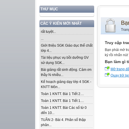
THƯ MỤC
Bạ
CÁC Ý KIẾN MỚI NHẤT
Tran
rất tuyệt...
...
Truy cập tr
Giới thiệu SGK Giáo dục thể chất
Bạn phải mở tr
lớp 4...
ký rồi nhấn nút
Tài liệu phục vụ bồi dưỡng GV
Bạn làm gì t
sử dụng SGK...
Mở trang đ
Bài giảng rất sinh động. Cảm ơn
thầy N nhiều...
Quay trở lại
Kế hoạch giảng dạy lớp 4 SGK -
KNTT Môn...
Toán 1 KNTT. Bài 1 Tiết 2....
Toán 1 KNTT. Bài 1 Tiết 1....
Toán 1 KNTT. Bài Các số từ 0
đến 10...
TUẦN 2- Bài 4. Phân số thập
phân...