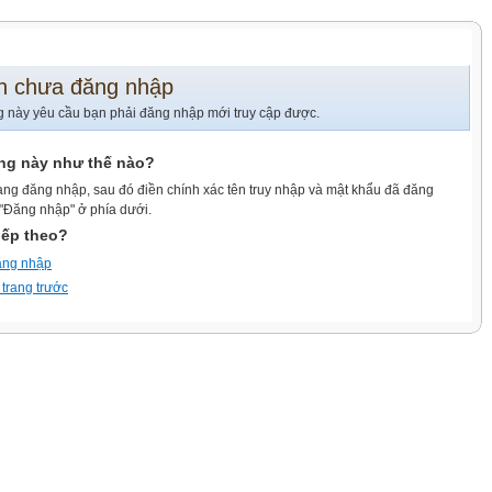
n chưa đăng nhập
g này yêu cầu bạn phải đăng nhập mới truy cập được.
ang này như thế nào?
ang đăng nhập, sau đó điền chính xác tên truy nhập và mật khẩu đã đăng
 "Đăng nhập" ở phía dưới.
iếp theo?
ăng nhập
 trang trước