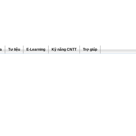
ra
Tư liệu
E-Learning
Kỹ năng CNTT
Trợ giúp