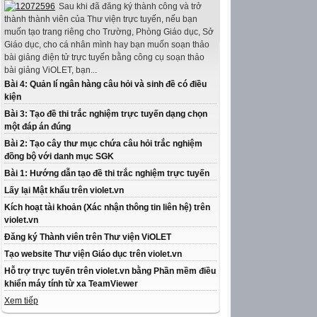
Sau khi đã đăng ký thành công và trở
thành thành viên của Thư viện trực tuyến, nếu bạn
muốn tạo trang riêng cho Trường, Phòng Giáo dục, Sở
Giáo dục, cho cá nhân mình hay bạn muốn soạn thảo
bài giảng điện tử trực tuyến bằng công cụ soạn thảo
bài giảng ViOLET, bạn...
Bài 4: Quản lí ngân hàng câu hỏi và sinh đề có điều
kiện
Bài 3: Tạo đề thi trắc nghiệm trực tuyến dạng chọn
một đáp án đúng
Bài 2: Tạo cây thư mục chứa câu hỏi trắc nghiệm
đồng bộ với danh mục SGK
Bài 1: Hướng dẫn tạo đề thi trắc nghiệm trực tuyến
Lấy lại Mật khẩu trên violet.vn
Kích hoạt tài khoản (Xác nhận thông tin liên hệ) trên
violet.vn
Đăng ký Thành viên trên Thư viện ViOLET
Tạo website Thư viện Giáo dục trên violet.vn
Hỗ trợ trực tuyến trên violet.vn bằng Phần mềm điều
khiển máy tính từ xa TeamViewer
Xem tiếp