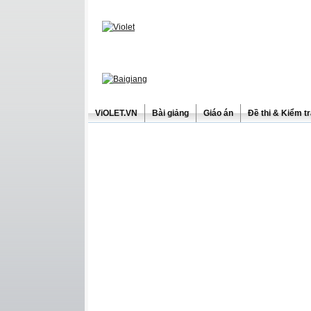
ViOLET.VN
Bài giảng
Giáo án
Đề thi & Kiểm t