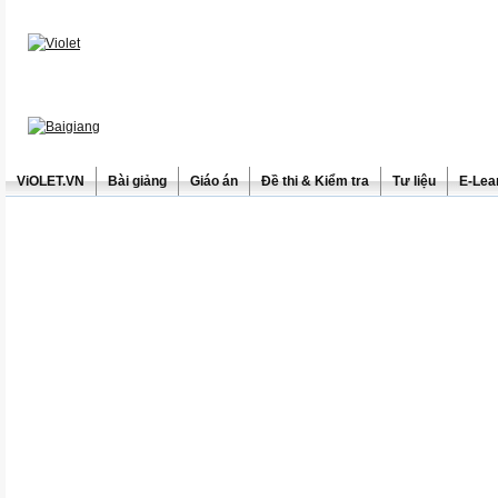
ViOLET.VN
Bài giảng
Giáo án
Đề thi & Kiểm tra
Tư liệu
E-Lea