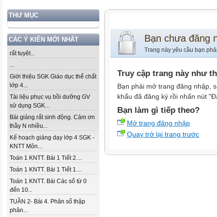
THƯ MỤC
Bạn chưa đăng 
CÁC Ý KIẾN MỚI NHẤT
Trang này yêu cầu bạn phả
rất tuyệt...
...
Truy cập trang này như t
Giới thiệu SGK Giáo dục thể chất
lớp 4...
Bạn phải mở trang đăng nhập, s
khẩu đã đăng ký rồi nhấn nút "Đ
Tài liệu phục vụ bồi dưỡng GV
sử dụng SGK...
Bạn làm gì tiếp theo?
Bài giảng rất sinh động. Cảm ơn
Mở trang đăng nhập
thầy N nhiều...
Quay trở lại trang trước
Kế hoạch giảng dạy lớp 4 SGK -
KNTT Môn...
Toán 1 KNTT. Bài 1 Tiết 2....
Toán 1 KNTT. Bài 1 Tiết 1....
Toán 1 KNTT. Bài Các số từ 0
đến 10...
TUẦN 2- Bài 4. Phân số thập
phân...