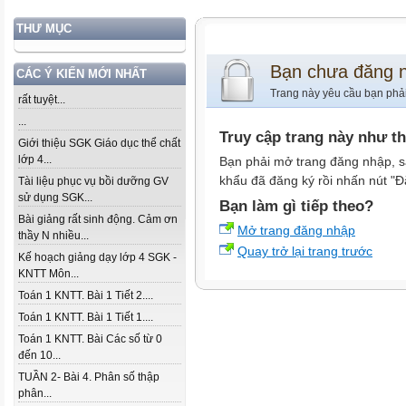
THƯ MỤC
Bạn chưa đăng 
CÁC Ý KIẾN MỚI NHẤT
Trang này yêu cầu bạn phả
rất tuyệt...
...
Truy cập trang này như t
Giới thiệu SGK Giáo dục thể chất
lớp 4...
Bạn phải mở trang đăng nhập, s
khẩu đã đăng ký rồi nhấn nút "Đ
Tài liệu phục vụ bồi dưỡng GV
sử dụng SGK...
Bạn làm gì tiếp theo?
Bài giảng rất sinh động. Cảm ơn
Mở trang đăng nhập
thầy N nhiều...
Quay trở lại trang trước
Kế hoạch giảng dạy lớp 4 SGK -
KNTT Môn...
Toán 1 KNTT. Bài 1 Tiết 2....
Toán 1 KNTT. Bài 1 Tiết 1....
Toán 1 KNTT. Bài Các số từ 0
đến 10...
TUẦN 2- Bài 4. Phân số thập
phân...