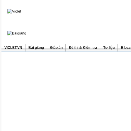
ViOLET.VN
Bài giảng
Giáo án
Đề thi & Kiểm tra
Tư liệu
E-Lea