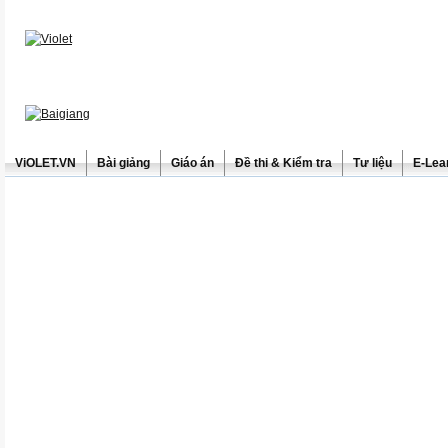
ViOLET.VN
Bài giảng
Giáo án
Đề thi & Kiểm tra
Tư liệu
E-Lea