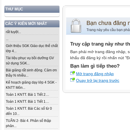
THƯ MỤC
Bạn chưa đăng 
CÁC Ý KIẾN MỚI NHẤT
Trang này yêu cầu bạn phả
rất tuyệt...
...
Truy cập trang này như t
Giới thiệu SGK Giáo dục thể chất
lớp 4...
Bạn phải mở trang đăng nhập, s
khẩu đã đăng ký rồi nhấn nút "Đ
Tài liệu phục vụ bồi dưỡng GV
sử dụng SGK...
Bạn làm gì tiếp theo?
Bài giảng rất sinh động. Cảm ơn
Mở trang đăng nhập
thầy N nhiều...
Quay trở lại trang trước
Kế hoạch giảng dạy lớp 4 SGK -
KNTT Môn...
Toán 1 KNTT. Bài 1 Tiết 2....
Toán 1 KNTT. Bài 1 Tiết 1....
Toán 1 KNTT. Bài Các số từ 0
đến 10...
TUẦN 2- Bài 4. Phân số thập
phân...