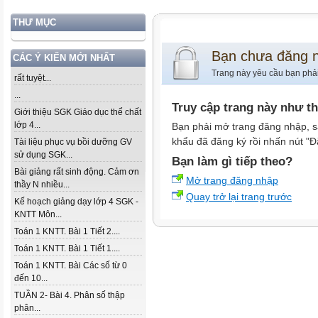
THƯ MỤC
Bạn chưa đăng 
CÁC Ý KIẾN MỚI NHẤT
Trang này yêu cầu bạn phả
rất tuyệt...
...
Truy cập trang này như t
Giới thiệu SGK Giáo dục thể chất
lớp 4...
Bạn phải mở trang đăng nhập, s
khẩu đã đăng ký rồi nhấn nút "Đ
Tài liệu phục vụ bồi dưỡng GV
sử dụng SGK...
Bạn làm gì tiếp theo?
Bài giảng rất sinh động. Cảm ơn
Mở trang đăng nhập
thầy N nhiều...
Quay trở lại trang trước
Kế hoạch giảng dạy lớp 4 SGK -
KNTT Môn...
Toán 1 KNTT. Bài 1 Tiết 2....
Toán 1 KNTT. Bài 1 Tiết 1....
Toán 1 KNTT. Bài Các số từ 0
đến 10...
TUẦN 2- Bài 4. Phân số thập
phân...