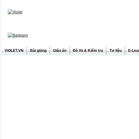
ViOLET.VN
Bài giảng
Giáo án
Đề thi & Kiểm tra
Tư liệu
E-Lea