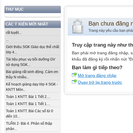
THƯ MỤC
Bạn chưa đăng 
CÁC Ý KIẾN MỚI NHẤT
Trang này yêu cầu bạn phả
rất tuyệt...
...
Truy cập trang này như t
Giới thiệu SGK Giáo dục thể chất
lớp 4...
Bạn phải mở trang đăng nhập, s
khẩu đã đăng ký rồi nhấn nút "Đ
Tài liệu phục vụ bồi dưỡng GV
sử dụng SGK...
Bạn làm gì tiếp theo?
Bài giảng rất sinh động. Cảm ơn
Mở trang đăng nhập
thầy N nhiều...
Quay trở lại trang trước
Kế hoạch giảng dạy lớp 4 SGK -
KNTT Môn...
Toán 1 KNTT. Bài 1 Tiết 2....
Toán 1 KNTT. Bài 1 Tiết 1....
Toán 1 KNTT. Bài Các số từ 0
đến 10...
TUẦN 2- Bài 4. Phân số thập
phân...