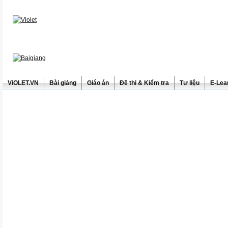
ViOLET.VN
Bài giảng
Giáo án
Đề thi & Kiểm tra
Tư liệu
E-Lea