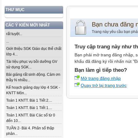
THƯ MỤC
Bạn chưa đăng 
CÁC Ý KIẾN MỚI NHẤT
Trang này yêu cầu bạn phả
rất tuyệt...
...
Truy cập trang này như t
Giới thiệu SGK Giáo dục thể chất
lớp 4...
Bạn phải mở trang đăng nhập, s
khẩu đã đăng ký rồi nhấn nút "Đ
Tài liệu phục vụ bồi dưỡng GV
sử dụng SGK...
Bạn làm gì tiếp theo?
Bài giảng rất sinh động. Cảm ơn
Mở trang đăng nhập
thầy N nhiều...
Quay trở lại trang trước
Kế hoạch giảng dạy lớp 4 SGK -
KNTT Môn...
Toán 1 KNTT. Bài 1 Tiết 2....
Toán 1 KNTT. Bài 1 Tiết 1....
Toán 1 KNTT. Bài Các số từ 0
đến 10...
TUẦN 2- Bài 4. Phân số thập
phân...