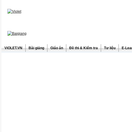
ViOLET.VN
Bài giảng
Giáo án
Đề thi & Kiểm tra
Tư liệu
E-Lea