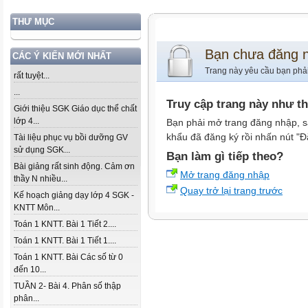
THƯ MỤC
Bạn chưa đăng 
CÁC Ý KIẾN MỚI NHẤT
Trang này yêu cầu bạn phả
rất tuyệt...
...
Truy cập trang này như t
Giới thiệu SGK Giáo dục thể chất
lớp 4...
Bạn phải mở trang đăng nhập, s
khẩu đã đăng ký rồi nhấn nút "Đ
Tài liệu phục vụ bồi dưỡng GV
sử dụng SGK...
Bạn làm gì tiếp theo?
Bài giảng rất sinh động. Cảm ơn
Mở trang đăng nhập
thầy N nhiều...
Quay trở lại trang trước
Kế hoạch giảng dạy lớp 4 SGK -
KNTT Môn...
Toán 1 KNTT. Bài 1 Tiết 2....
Toán 1 KNTT. Bài 1 Tiết 1....
Toán 1 KNTT. Bài Các số từ 0
đến 10...
TUẦN 2- Bài 4. Phân số thập
phân...