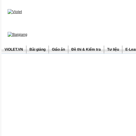
ViOLET.VN
Bài giảng
Giáo án
Đề thi & Kiểm tra
Tư liệu
E-Lea