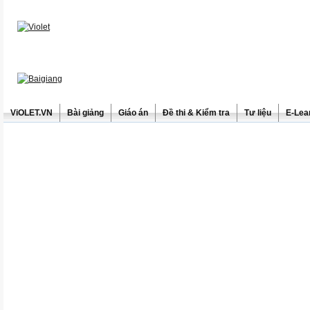
ViOLET.VN
Bài giảng
Giáo án
Đề thi & Kiểm tra
Tư liệu
E-Lea