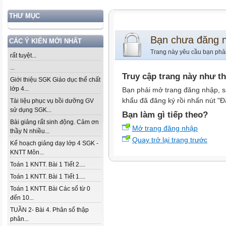
THƯ MỤC
Bạn chưa đăng 
CÁC Ý KIẾN MỚI NHẤT
Trang này yêu cầu bạn phả
rất tuyệt...
...
Truy cập trang này như t
Giới thiệu SGK Giáo dục thể chất
lớp 4...
Bạn phải mở trang đăng nhập, s
khẩu đã đăng ký rồi nhấn nút "Đ
Tài liệu phục vụ bồi dưỡng GV
sử dụng SGK...
Bạn làm gì tiếp theo?
Bài giảng rất sinh động. Cảm ơn
Mở trang đăng nhập
thầy N nhiều...
Quay trở lại trang trước
Kế hoạch giảng dạy lớp 4 SGK -
KNTT Môn...
Toán 1 KNTT. Bài 1 Tiết 2....
Toán 1 KNTT. Bài 1 Tiết 1....
Toán 1 KNTT. Bài Các số từ 0
đến 10...
TUẦN 2- Bài 4. Phân số thập
phân...