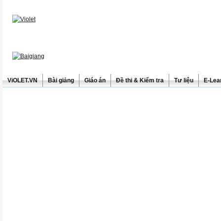
ViOLET.VN
Bài giảng
Giáo án
Đề thi & Kiểm tra
Tư liệu
E-Lea