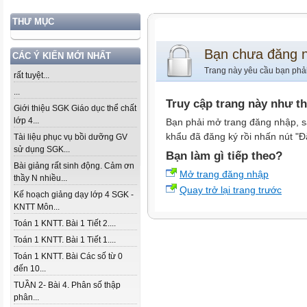
THƯ MỤC
Bạn chưa đăng 
CÁC Ý KIẾN MỚI NHẤT
Trang này yêu cầu bạn phả
rất tuyệt...
...
Truy cập trang này như t
Giới thiệu SGK Giáo dục thể chất
lớp 4...
Bạn phải mở trang đăng nhập, s
khẩu đã đăng ký rồi nhấn nút "Đ
Tài liệu phục vụ bồi dưỡng GV
sử dụng SGK...
Bạn làm gì tiếp theo?
Bài giảng rất sinh động. Cảm ơn
Mở trang đăng nhập
thầy N nhiều...
Quay trở lại trang trước
Kế hoạch giảng dạy lớp 4 SGK -
KNTT Môn...
Toán 1 KNTT. Bài 1 Tiết 2....
Toán 1 KNTT. Bài 1 Tiết 1....
Toán 1 KNTT. Bài Các số từ 0
đến 10...
TUẦN 2- Bài 4. Phân số thập
phân...