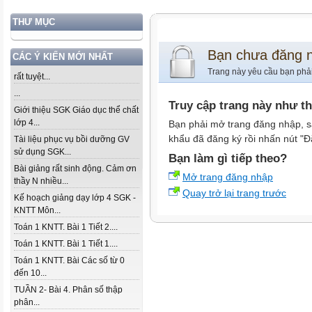
THƯ MỤC
Bạn chưa đăng 
CÁC Ý KIẾN MỚI NHẤT
Trang này yêu cầu bạn phả
rất tuyệt...
...
Truy cập trang này như t
Giới thiệu SGK Giáo dục thể chất
lớp 4...
Bạn phải mở trang đăng nhập, s
khẩu đã đăng ký rồi nhấn nút "Đ
Tài liệu phục vụ bồi dưỡng GV
sử dụng SGK...
Bạn làm gì tiếp theo?
Bài giảng rất sinh động. Cảm ơn
Mở trang đăng nhập
thầy N nhiều...
Quay trở lại trang trước
Kế hoạch giảng dạy lớp 4 SGK -
KNTT Môn...
Toán 1 KNTT. Bài 1 Tiết 2....
Toán 1 KNTT. Bài 1 Tiết 1....
Toán 1 KNTT. Bài Các số từ 0
đến 10...
TUẦN 2- Bài 4. Phân số thập
phân...