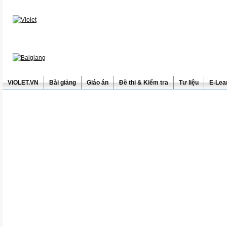
ViOLET.VN
Bài giảng
Giáo án
Đề thi & Kiểm tra
Tư liệu
E-Lea