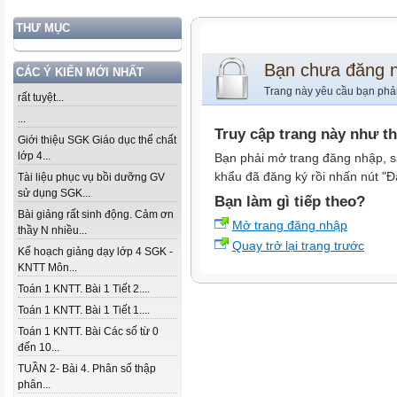
THƯ MỤC
Bạn chưa đăng 
CÁC Ý KIẾN MỚI NHẤT
Trang này yêu cầu bạn phả
rất tuyệt...
...
Truy cập trang này như t
Giới thiệu SGK Giáo dục thể chất
lớp 4...
Bạn phải mở trang đăng nhập, s
khẩu đã đăng ký rồi nhấn nút "Đ
Tài liệu phục vụ bồi dưỡng GV
sử dụng SGK...
Bạn làm gì tiếp theo?
Bài giảng rất sinh động. Cảm ơn
Mở trang đăng nhập
thầy N nhiều...
Quay trở lại trang trước
Kế hoạch giảng dạy lớp 4 SGK -
KNTT Môn...
Toán 1 KNTT. Bài 1 Tiết 2....
Toán 1 KNTT. Bài 1 Tiết 1....
Toán 1 KNTT. Bài Các số từ 0
đến 10...
TUẦN 2- Bài 4. Phân số thập
phân...