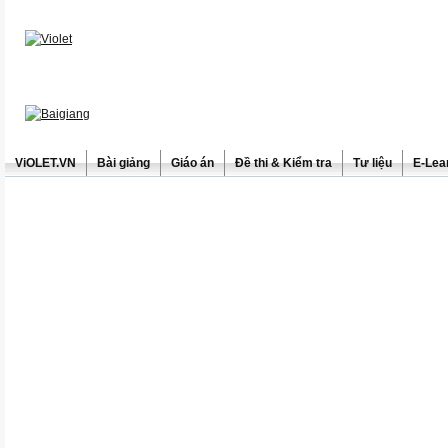
ViOLET.VN
Bài giảng
Giáo án
Đề thi & Kiểm tra
Tư liệu
E-Lea