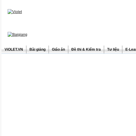
ViOLET.VN
Bài giảng
Giáo án
Đề thi & Kiểm tra
Tư liệu
E-Lea