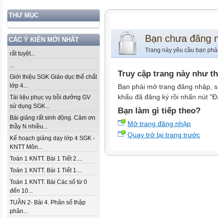
THƯ MỤC
Bạn chưa đăng 
CÁC Ý KIẾN MỚI NHẤT
Trang này yêu cầu bạn phả
rất tuyệt...
...
Truy cập trang này như t
Giới thiệu SGK Giáo dục thể chất
lớp 4...
Bạn phải mở trang đăng nhập, s
khẩu đã đăng ký rồi nhấn nút "Đ
Tài liệu phục vụ bồi dưỡng GV
sử dụng SGK...
Bạn làm gì tiếp theo?
Bài giảng rất sinh động. Cảm ơn
Mở trang đăng nhập
thầy N nhiều...
Quay trở lại trang trước
Kế hoạch giảng dạy lớp 4 SGK -
KNTT Môn...
Toán 1 KNTT. Bài 1 Tiết 2....
Toán 1 KNTT. Bài 1 Tiết 1....
Toán 1 KNTT. Bài Các số từ 0
đến 10...
TUẦN 2- Bài 4. Phân số thập
phân...