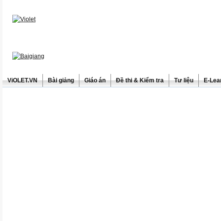
ViOLET.VN
Bài giảng
Giáo án
Đề thi & Kiểm tra
Tư liệu
E-Lea