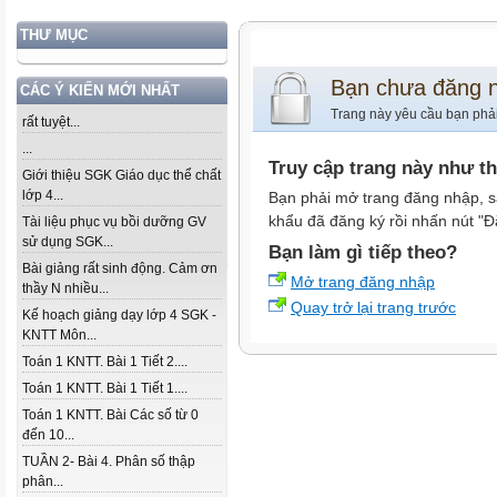
THƯ MỤC
Bạn chưa đăng 
CÁC Ý KIẾN MỚI NHẤT
Trang này yêu cầu bạn phả
rất tuyệt...
...
Truy cập trang này như t
Giới thiệu SGK Giáo dục thể chất
lớp 4...
Bạn phải mở trang đăng nhập, s
khẩu đã đăng ký rồi nhấn nút "Đ
Tài liệu phục vụ bồi dưỡng GV
sử dụng SGK...
Bạn làm gì tiếp theo?
Bài giảng rất sinh động. Cảm ơn
Mở trang đăng nhập
thầy N nhiều...
Quay trở lại trang trước
Kế hoạch giảng dạy lớp 4 SGK -
KNTT Môn...
Toán 1 KNTT. Bài 1 Tiết 2....
Toán 1 KNTT. Bài 1 Tiết 1....
Toán 1 KNTT. Bài Các số từ 0
đến 10...
TUẦN 2- Bài 4. Phân số thập
phân...