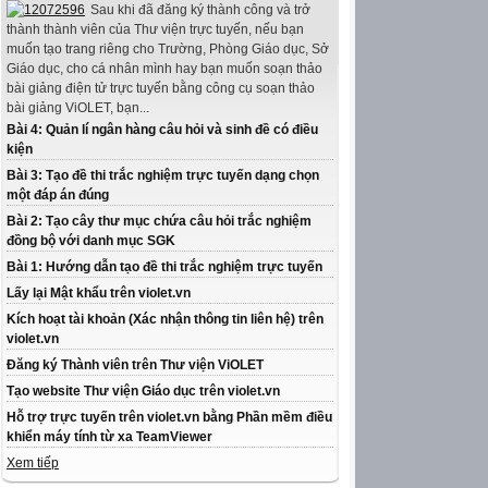
Sau khi đã đăng ký thành công và trở
thành thành viên của Thư viện trực tuyến, nếu bạn
muốn tạo trang riêng cho Trường, Phòng Giáo dục, Sở
Giáo dục, cho cá nhân mình hay bạn muốn soạn thảo
bài giảng điện tử trực tuyến bằng công cụ soạn thảo
bài giảng ViOLET, bạn...
Bài 4: Quản lí ngân hàng câu hỏi và sinh đề có điều
kiện
Bài 3: Tạo đề thi trắc nghiệm trực tuyến dạng chọn
một đáp án đúng
Bài 2: Tạo cây thư mục chứa câu hỏi trắc nghiệm
đồng bộ với danh mục SGK
Bài 1: Hướng dẫn tạo đề thi trắc nghiệm trực tuyến
Lấy lại Mật khẩu trên violet.vn
Kích hoạt tài khoản (Xác nhận thông tin liên hệ) trên
violet.vn
Đăng ký Thành viên trên Thư viện ViOLET
Tạo website Thư viện Giáo dục trên violet.vn
Hỗ trợ trực tuyến trên violet.vn bằng Phần mềm điều
khiển máy tính từ xa TeamViewer
Xem tiếp