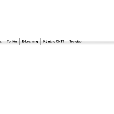
ra
Tư liệu
E-Learning
Kỹ năng CNTT
Trợ giúp