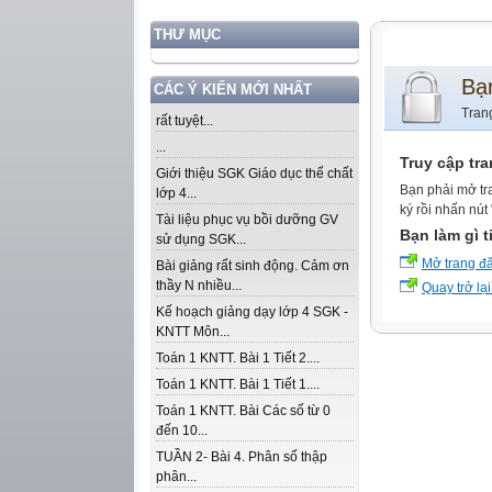
THƯ MỤC
Bạ
CÁC Ý KIẾN MỚI NHẤT
Tran
rất tuyệt...
...
Truy cập tr
Giới thiệu SGK Giáo dục thể chất
Bạn phải mở tr
lớp 4...
ký rồi nhấn nút
Tài liệu phục vụ bồi dưỡng GV
Bạn làm gì t
sử dụng SGK...
Mở trang đ
Bài giảng rất sinh động. Cảm ơn
thầy N nhiều...
Quay trở lại
Kế hoạch giảng dạy lớp 4 SGK -
KNTT Môn...
Toán 1 KNTT. Bài 1 Tiết 2....
Toán 1 KNTT. Bài 1 Tiết 1....
Toán 1 KNTT. Bài Các số từ 0
đến 10...
TUẦN 2- Bài 4. Phân số thập
phân...