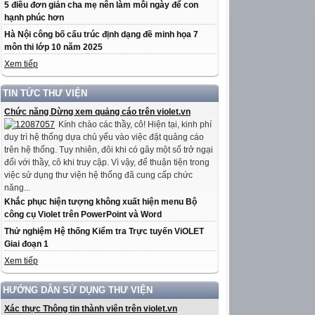
5 điều đơn giản cha mẹ nên làm mỗi ngày để con
hạnh phúc hơn
Hà Nội công bố cấu trúc định dạng đề minh họa 7
môn thi lớp 10 năm 2025
Xem tiếp
TIN TỨC THƯ VIỆN
Chức năng Dừng xem quảng cáo trên violet.vn
Kính chào các thầy, cô! Hiện tại, kinh phí
duy trì hệ thống dựa chủ yếu vào việc đặt quảng cáo
trên hệ thống. Tuy nhiên, đôi khi có gây một số trở ngại
đối với thầy, cô khi truy cập. Vì vậy, để thuận tiện trong
việc sử dụng thư viện hệ thống đã cung cấp chức
năng...
Khắc phục hiện tượng không xuất hiện menu Bộ
công cụ Violet trên PowerPoint và Word
Thử nghiệm Hệ thống Kiểm tra Trực tuyến ViOLET
Giai đoạn 1
Xem tiếp
HƯỚNG DẪN SỬ DỤNG THƯ VIỆN
Xác thực Thông tin thành viên trên violet.vn