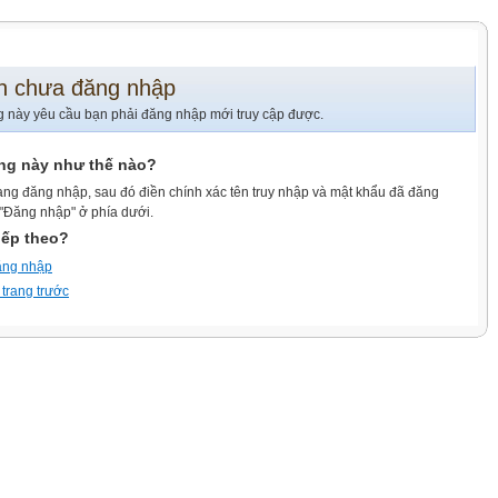
n chưa đăng nhập
g này yêu cầu bạn phải đăng nhập mới truy cập được.
ang này như thế nào?
ang đăng nhập, sau đó điền chính xác tên truy nhập và mật khẩu đã đăng
 "Đăng nhập" ở phía dưới.
iếp theo?
ăng nhập
 trang trước