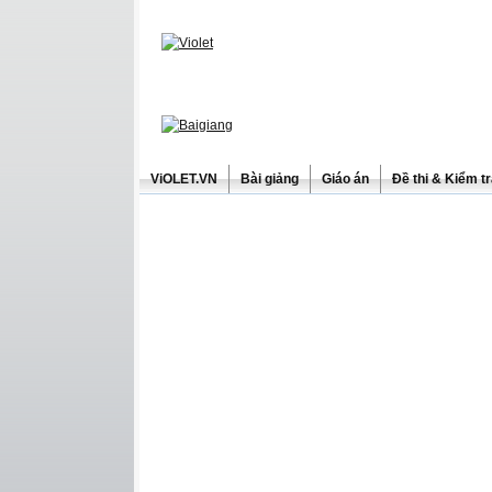
ViOLET.VN
Bài giảng
Giáo án
Đề thi & Kiểm t