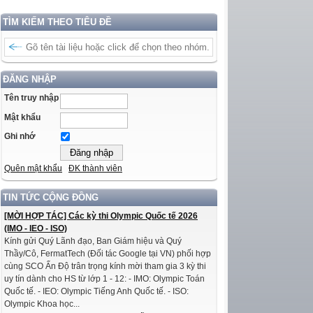
TÌM KIẾM THEO TIÊU ĐỀ
ĐĂNG NHẬP
Tên truy nhập
Mật khẩu
Ghi nhớ
Quên mật khẩu
ĐK thành viên
TIN TỨC CỘNG ĐỒNG
[MỜI HỢP TÁC] Các kỳ thi Olympic Quốc tế 2026
(IMO - IEO - ISO)
Kính gửi Quý Lãnh đạo, Ban Giám hiệu và Quý
Thầy/Cô, FermatTech (Đối tác Google tại VN) phối hợp
cùng SCO Ấn Độ trân trọng kính mời tham gia 3 kỳ thi
uy tín dành cho HS từ lớp 1 - 12: - IMO: Olympic Toán
Quốc tế. - IEO: Olympic Tiếng Anh Quốc tế. - ISO:
Olympic Khoa học...