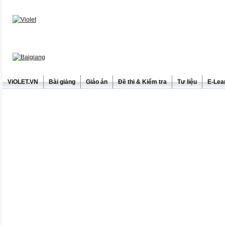
ViOLET.VN
Bài giảng
Giáo án
Đề thi & Kiểm tra
Tư liệu
E-Lea