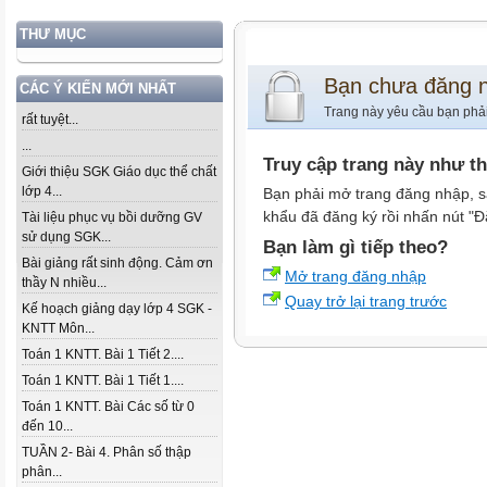
THƯ MỤC
Bạn chưa đăng 
CÁC Ý KIẾN MỚI NHẤT
Trang này yêu cầu bạn phả
rất tuyệt...
...
Truy cập trang này như t
Giới thiệu SGK Giáo dục thể chất
lớp 4...
Bạn phải mở trang đăng nhập, s
khẩu đã đăng ký rồi nhấn nút "Đ
Tài liệu phục vụ bồi dưỡng GV
sử dụng SGK...
Bạn làm gì tiếp theo?
Bài giảng rất sinh động. Cảm ơn
Mở trang đăng nhập
thầy N nhiều...
Quay trở lại trang trước
Kế hoạch giảng dạy lớp 4 SGK -
KNTT Môn...
Toán 1 KNTT. Bài 1 Tiết 2....
Toán 1 KNTT. Bài 1 Tiết 1....
Toán 1 KNTT. Bài Các số từ 0
đến 10...
TUẦN 2- Bài 4. Phân số thập
phân...