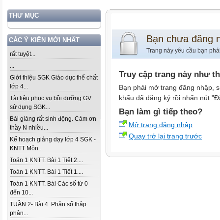
THƯ MỤC
Bạn chưa đăng 
CÁC Ý KIẾN MỚI NHẤT
Trang này yêu cầu bạn phả
rất tuyệt...
...
Truy cập trang này như t
Giới thiệu SGK Giáo dục thể chất
lớp 4...
Bạn phải mở trang đăng nhập, s
khẩu đã đăng ký rồi nhấn nút "Đ
Tài liệu phục vụ bồi dưỡng GV
sử dụng SGK...
Bạn làm gì tiếp theo?
Bài giảng rất sinh động. Cảm ơn
Mở trang đăng nhập
thầy N nhiều...
Quay trở lại trang trước
Kế hoạch giảng dạy lớp 4 SGK -
KNTT Môn...
Toán 1 KNTT. Bài 1 Tiết 2....
Toán 1 KNTT. Bài 1 Tiết 1....
Toán 1 KNTT. Bài Các số từ 0
đến 10...
TUẦN 2- Bài 4. Phân số thập
phân...