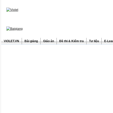
ViOLET.VN
Bài giảng
Giáo án
Đề thi & Kiểm tra
Tư liệu
E-Lea