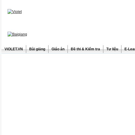
ViOLET.VN
Bài giảng
Giáo án
Đề thi & Kiểm tra
Tư liệu
E-Lea