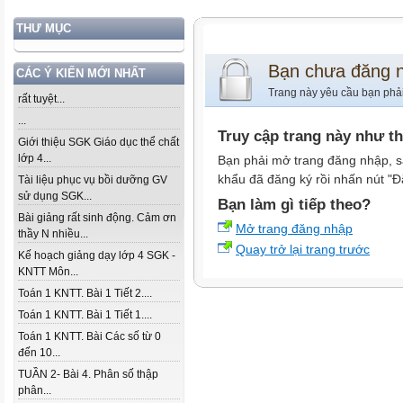
THƯ MỤC
Bạn chưa đăng 
CÁC Ý KIẾN MỚI NHẤT
Trang này yêu cầu bạn phả
rất tuyệt...
...
Truy cập trang này như t
Giới thiệu SGK Giáo dục thể chất
lớp 4...
Bạn phải mở trang đăng nhập, s
khẩu đã đăng ký rồi nhấn nút "Đ
Tài liệu phục vụ bồi dưỡng GV
sử dụng SGK...
Bạn làm gì tiếp theo?
Bài giảng rất sinh động. Cảm ơn
Mở trang đăng nhập
thầy N nhiều...
Quay trở lại trang trước
Kế hoạch giảng dạy lớp 4 SGK -
KNTT Môn...
Toán 1 KNTT. Bài 1 Tiết 2....
Toán 1 KNTT. Bài 1 Tiết 1....
Toán 1 KNTT. Bài Các số từ 0
đến 10...
TUẦN 2- Bài 4. Phân số thập
phân...