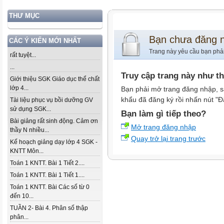
THƯ MỤC
Bạn chưa đăng 
CÁC Ý KIẾN MỚI NHẤT
Trang này yêu cầu bạn phả
rất tuyệt...
...
Truy cập trang này như t
Giới thiệu SGK Giáo dục thể chất
lớp 4...
Bạn phải mở trang đăng nhập, s
khẩu đã đăng ký rồi nhấn nút "Đ
Tài liệu phục vụ bồi dưỡng GV
sử dụng SGK...
Bạn làm gì tiếp theo?
Bài giảng rất sinh động. Cảm ơn
Mở trang đăng nhập
thầy N nhiều...
Quay trở lại trang trước
Kế hoạch giảng dạy lớp 4 SGK -
KNTT Môn...
Toán 1 KNTT. Bài 1 Tiết 2....
Toán 1 KNTT. Bài 1 Tiết 1....
Toán 1 KNTT. Bài Các số từ 0
đến 10...
TUẦN 2- Bài 4. Phân số thập
phân...