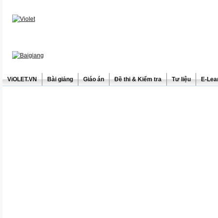
ViOLET.VN
Bài giảng
Giáo án
Đề thi & Kiểm tra
Tư liệu
E-Lea