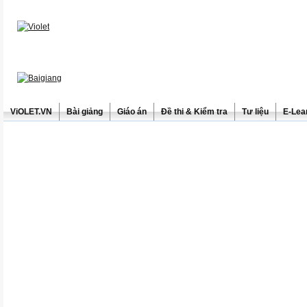
ViOLET.VN
Bài giảng
Giáo án
Đề thi & Kiểm tra
Tư liệu
E-Lea