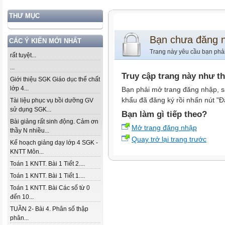
THƯ MỤC
Bạn chưa đăng 
CÁC Ý KIẾN MỚI NHẤT
Trang này yêu cầu bạn phả
rất tuyệt...
...
Truy cập trang này như t
Giới thiệu SGK Giáo dục thể chất
lớp 4...
Bạn phải mở trang đăng nhập, s
khẩu đã đăng ký rồi nhấn nút "Đ
Tài liệu phục vụ bồi dưỡng GV
sử dụng SGK...
Bạn làm gì tiếp theo?
Bài giảng rất sinh động. Cảm ơn
Mở trang đăng nhập
thầy N nhiều...
Quay trở lại trang trước
Kế hoạch giảng dạy lớp 4 SGK -
KNTT Môn...
Toán 1 KNTT. Bài 1 Tiết 2....
Toán 1 KNTT. Bài 1 Tiết 1....
Toán 1 KNTT. Bài Các số từ 0
đến 10...
TUẦN 2- Bài 4. Phân số thập
phân...