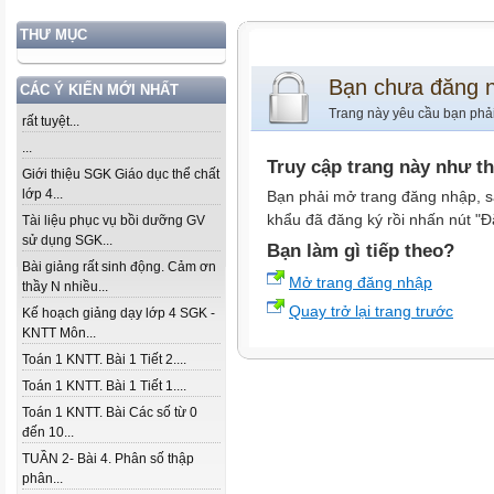
THƯ MỤC
Bạn chưa đăng 
CÁC Ý KIẾN MỚI NHẤT
Trang này yêu cầu bạn phả
rất tuyệt...
...
Truy cập trang này như t
Giới thiệu SGK Giáo dục thể chất
lớp 4...
Bạn phải mở trang đăng nhập, s
khẩu đã đăng ký rồi nhấn nút "Đ
Tài liệu phục vụ bồi dưỡng GV
sử dụng SGK...
Bạn làm gì tiếp theo?
Bài giảng rất sinh động. Cảm ơn
Mở trang đăng nhập
thầy N nhiều...
Quay trở lại trang trước
Kế hoạch giảng dạy lớp 4 SGK -
KNTT Môn...
Toán 1 KNTT. Bài 1 Tiết 2....
Toán 1 KNTT. Bài 1 Tiết 1....
Toán 1 KNTT. Bài Các số từ 0
đến 10...
TUẦN 2- Bài 4. Phân số thập
phân...