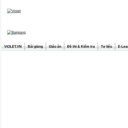
ViOLET.VN
Bài giảng
Giáo án
Đề thi & Kiểm tra
Tư liệu
E-Lea