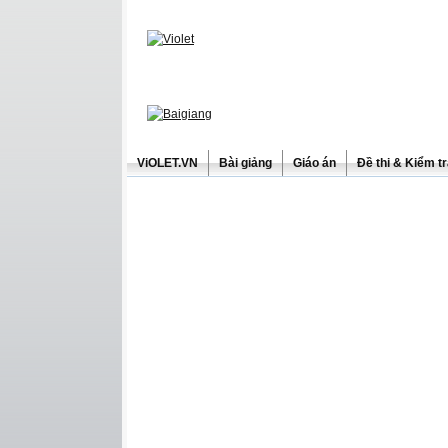
ViOLET.VN
Bài giảng
Giáo án
Đề thi & Kiểm t