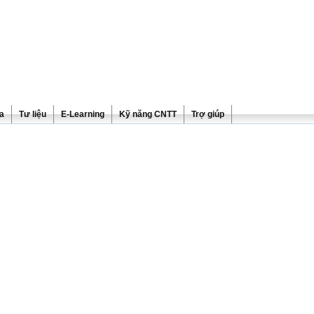
ra
Tư liệu
E-Learning
Kỹ năng CNTT
Trợ giúp