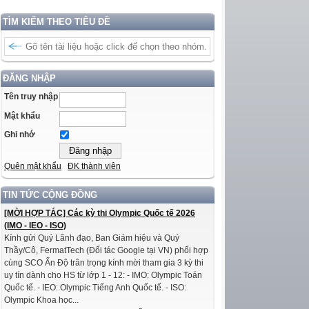
TÌM KIẾM THEO TIÊU ĐỀ
ĐĂNG NHẬP
Tên truy nhập
Mật khẩu
Ghi nhớ
Quên mật khẩu
ĐK thành viên
TIN TỨC CỘNG ĐỒNG
[MỜI HỢP TÁC] Các kỳ thi Olympic Quốc tế 2026
(IMO - IEO - ISO)
Kính gửi Quý Lãnh đạo, Ban Giám hiệu và Quý
Thầy/Cô, FermatTech (Đối tác Google tại VN) phối hợp
cùng SCO Ấn Độ trân trọng kính mời tham gia 3 kỳ thi
uy tín dành cho HS từ lớp 1 - 12: - IMO: Olympic Toán
Quốc tế. - IEO: Olympic Tiếng Anh Quốc tế. - ISO:
Olympic Khoa học...