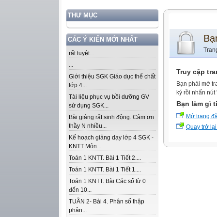
THƯ MỤC
Bạ
CÁC Ý KIẾN MỚI NHẤT
Tran
rất tuyệt...
...
Truy cập tr
Giới thiệu SGK Giáo dục thể chất
Bạn phải mở tr
lớp 4...
ký rồi nhấn nút
Tài liệu phục vụ bồi dưỡng GV
Bạn làm gì t
sử dụng SGK...
Mở trang đ
Bài giảng rất sinh động. Cảm ơn
thầy N nhiều...
Quay trở lại
Kế hoạch giảng dạy lớp 4 SGK -
KNTT Môn...
Toán 1 KNTT. Bài 1 Tiết 2....
Toán 1 KNTT. Bài 1 Tiết 1....
Toán 1 KNTT. Bài Các số từ 0
đến 10...
TUẦN 2- Bài 4. Phân số thập
phân...