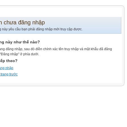
n chưa đăng nhập
g này yêu cầu bạn phải đăng nhập mới truy cập được.
ang này như thế nào?
ang đăng nhập, sau đó điền chính xác tên truy nhập và mật khẩu đã đăng
 "Đăng nhập" ở phía dưới.
iếp theo?
ăng nhập
 trang trước