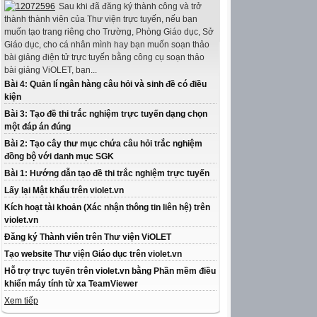
Sau khi đã đăng ký thành công và trở
thành thành viên của Thư viện trực tuyến, nếu bạn
muốn tạo trang riêng cho Trường, Phòng Giáo dục, Sở
Giáo dục, cho cá nhân mình hay bạn muốn soạn thảo
bài giảng điện tử trực tuyến bằng công cụ soạn thảo
bài giảng ViOLET, bạn...
Bài 4: Quản lí ngân hàng câu hỏi và sinh đề có điều
kiện
Bài 3: Tạo đề thi trắc nghiệm trực tuyến dạng chọn
một đáp án đúng
Bài 2: Tạo cây thư mục chứa câu hỏi trắc nghiệm
đồng bộ với danh mục SGK
Bài 1: Hướng dẫn tạo đề thi trắc nghiệm trực tuyến
Lấy lại Mật khẩu trên violet.vn
Kích hoạt tài khoản (Xác nhận thông tin liên hệ) trên
violet.vn
Đăng ký Thành viên trên Thư viện ViOLET
Tạo website Thư viện Giáo dục trên violet.vn
Hỗ trợ trực tuyến trên violet.vn bằng Phần mềm điều
khiển máy tính từ xa TeamViewer
Xem tiếp