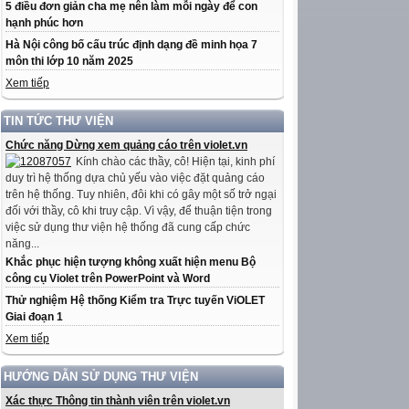
5 điều đơn giản cha mẹ nên làm mỗi ngày để con
hạnh phúc hơn
Hà Nội công bố cấu trúc định dạng đề minh họa 7
môn thi lớp 10 năm 2025
Xem tiếp
TIN TỨC THƯ VIỆN
Chức năng Dừng xem quảng cáo trên violet.vn
Kính chào các thầy, cô! Hiện tại, kinh phí
duy trì hệ thống dựa chủ yếu vào việc đặt quảng cáo
trên hệ thống. Tuy nhiên, đôi khi có gây một số trở ngại
đối với thầy, cô khi truy cập. Vì vậy, để thuận tiện trong
việc sử dụng thư viện hệ thống đã cung cấp chức
năng...
Khắc phục hiện tượng không xuất hiện menu Bộ
công cụ Violet trên PowerPoint và Word
Thử nghiệm Hệ thống Kiểm tra Trực tuyến ViOLET
Giai đoạn 1
Xem tiếp
HƯỚNG DẪN SỬ DỤNG THƯ VIỆN
Xác thực Thông tin thành viên trên violet.vn