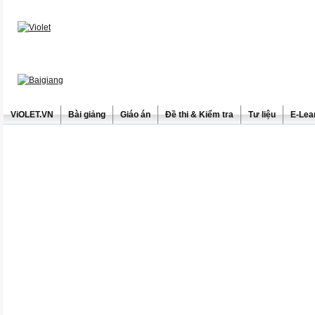
ViOLET.VN
Bài giảng
Giáo án
Đề thi & Kiểm tra
Tư liệu
E-Lea