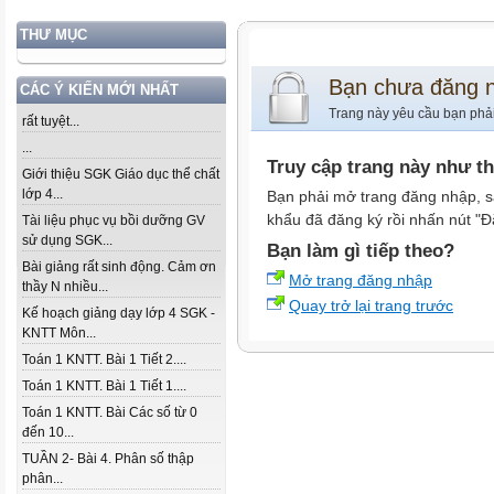
THƯ MỤC
Bạn chưa đăng 
CÁC Ý KIẾN MỚI NHẤT
Trang này yêu cầu bạn phả
rất tuyệt...
...
Truy cập trang này như t
Giới thiệu SGK Giáo dục thể chất
lớp 4...
Bạn phải mở trang đăng nhập, s
khẩu đã đăng ký rồi nhấn nút "Đ
Tài liệu phục vụ bồi dưỡng GV
sử dụng SGK...
Bạn làm gì tiếp theo?
Bài giảng rất sinh động. Cảm ơn
Mở trang đăng nhập
thầy N nhiều...
Quay trở lại trang trước
Kế hoạch giảng dạy lớp 4 SGK -
KNTT Môn...
Toán 1 KNTT. Bài 1 Tiết 2....
Toán 1 KNTT. Bài 1 Tiết 1....
Toán 1 KNTT. Bài Các số từ 0
đến 10...
TUẦN 2- Bài 4. Phân số thập
phân...