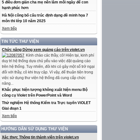
5 điều đơn giản cha mẹ nên làm mỗi ngày để con
hạnh phúc hơn
Hà Nội công bố cấu trúc định dạng đề minh họa 7
môn thi lớp 10 năm 2025
Xem tiếp
TIN TỨC THƯ VIỆN
Chức năng Dừng xem quảng cáo trên violet.vn
Kính chào các thầy, cô! Hiện tại, kinh phí
duy trì hệ thống dựa chủ yếu vào việc đặt quảng cáo
trên hệ thống. Tuy nhiên, đôi khi có gây một số trở ngại
đối với thầy, cô khi truy cập. Vì vậy, để thuận tiện trong
việc sử dụng thư viện hệ thống đã cung cấp chức
năng...
Khắc phục hiện tượng không xuất hiện menu Bộ
công cụ Violet trên PowerPoint và Word
Thử nghiệm Hệ thống Kiểm tra Trực tuyến ViOLET
Giai đoạn 1
Xem tiếp
HƯỚNG DẪN SỬ DỤNG THƯ VIỆN
Xác thực Thông tin thành viên trên violet.vn