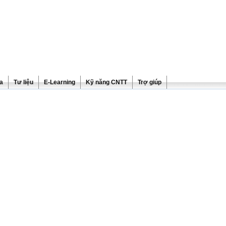
ra
Tư liệu
E-Learning
Kỹ năng CNTT
Trợ giúp