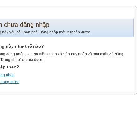
n chưa đăng nhập
g này yêu cầu bạn phải đăng nhập mới truy cập được.
ang này như thế nào?
ang đăng nhập, sau đó điền chính xác tên truy nhập và mật khẩu đã đăng
 "Đăng nhập" ở phía dưới.
iếp theo?
ăng nhập
 trang trước