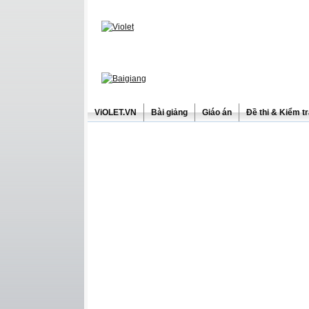
ViOLET.VN
Bài giảng
Giáo án
Đề thi & Kiểm t