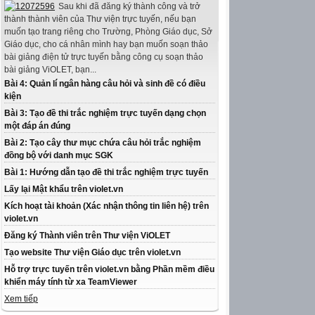
Sau khi đã đăng ký thành công và trở
thành thành viên của Thư viện trực tuyến, nếu bạn
muốn tạo trang riêng cho Trường, Phòng Giáo dục, Sở
Giáo dục, cho cá nhân mình hay bạn muốn soạn thảo
bài giảng điện tử trực tuyến bằng công cụ soạn thảo
bài giảng ViOLET, bạn...
Bài 4: Quản lí ngân hàng câu hỏi và sinh đề có điều
kiện
Bài 3: Tạo đề thi trắc nghiệm trực tuyến dạng chọn
một đáp án đúng
Bài 2: Tạo cây thư mục chứa câu hỏi trắc nghiệm
đồng bộ với danh mục SGK
Bài 1: Hướng dẫn tạo đề thi trắc nghiệm trực tuyến
Lấy lại Mật khẩu trên violet.vn
Kích hoạt tài khoản (Xác nhận thông tin liên hệ) trên
violet.vn
Đăng ký Thành viên trên Thư viện ViOLET
Tạo website Thư viện Giáo dục trên violet.vn
Hỗ trợ trực tuyến trên violet.vn bằng Phần mềm điều
khiển máy tính từ xa TeamViewer
Xem tiếp