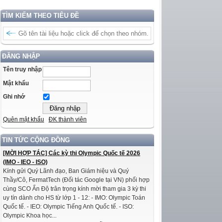
TÌM KIẾM THEO TIÊU ĐỀ
ĐĂNG NHẬP
Tên truy nhập
Mật khẩu
Ghi nhớ
Quên mật khẩu
ĐK thành viên
TIN TỨC CỘNG ĐỒNG
[MỜI HỢP TÁC] Các kỳ thi Olympic Quốc tế 2026
(IMO - IEO - ISO)
Kính gửi Quý Lãnh đạo, Ban Giám hiệu và Quý
Thầy/Cô, FermatTech (Đối tác Google tại VN) phối hợp
cùng SCO Ấn Độ trân trọng kính mời tham gia 3 kỳ thi
uy tín dành cho HS từ lớp 1 - 12: - IMO: Olympic Toán
Quốc tế. - IEO: Olympic Tiếng Anh Quốc tế. - ISO:
Olympic Khoa học...