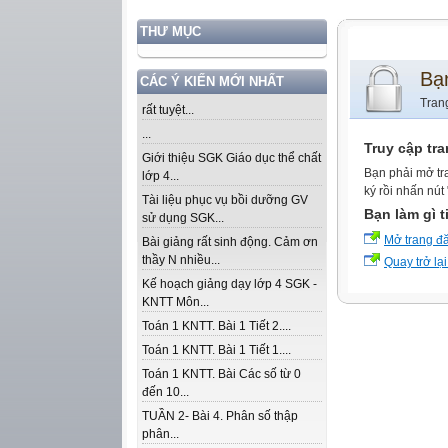
THƯ MỤC
Bạ
CÁC Ý KIẾN MỚI NHẤT
Tran
rất tuyệt...
...
Truy cập tr
Giới thiệu SGK Giáo dục thể chất
Bạn phải mở tr
lớp 4...
ký rồi nhấn nút
Tài liệu phục vụ bồi dưỡng GV
Bạn làm gì t
sử dụng SGK...
Mở trang đ
Bài giảng rất sinh động. Cảm ơn
thầy N nhiều...
Quay trở lại
Kế hoạch giảng dạy lớp 4 SGK -
KNTT Môn...
Toán 1 KNTT. Bài 1 Tiết 2....
Toán 1 KNTT. Bài 1 Tiết 1....
Toán 1 KNTT. Bài Các số từ 0
đến 10...
TUẦN 2- Bài 4. Phân số thập
phân...