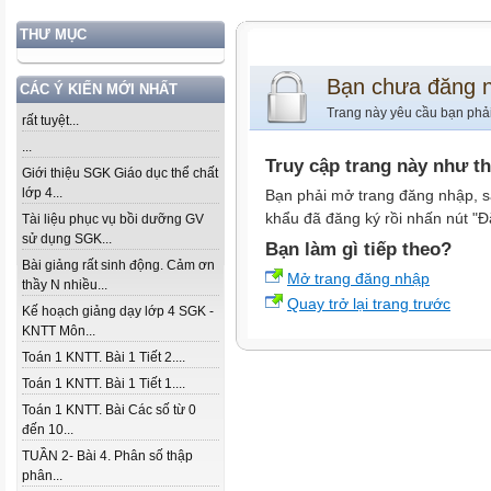
THƯ MỤC
Bạn chưa đăng 
CÁC Ý KIẾN MỚI NHẤT
Trang này yêu cầu bạn phả
rất tuyệt...
...
Truy cập trang này như t
Giới thiệu SGK Giáo dục thể chất
lớp 4...
Bạn phải mở trang đăng nhập, s
khẩu đã đăng ký rồi nhấn nút "Đ
Tài liệu phục vụ bồi dưỡng GV
sử dụng SGK...
Bạn làm gì tiếp theo?
Bài giảng rất sinh động. Cảm ơn
Mở trang đăng nhập
thầy N nhiều...
Quay trở lại trang trước
Kế hoạch giảng dạy lớp 4 SGK -
KNTT Môn...
Toán 1 KNTT. Bài 1 Tiết 2....
Toán 1 KNTT. Bài 1 Tiết 1....
Toán 1 KNTT. Bài Các số từ 0
đến 10...
TUẦN 2- Bài 4. Phân số thập
phân...