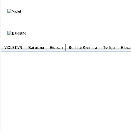
ViOLET.VN
Bài giảng
Giáo án
Đề thi & Kiểm tra
Tư liệu
E-Lea