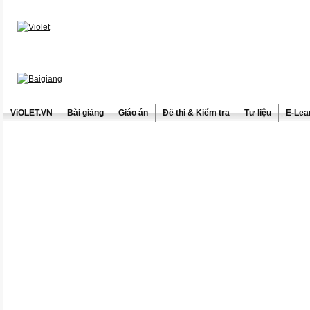
ViOLET.VN
Bài giảng
Giáo án
Đề thi & Kiểm tra
Tư liệu
E-Lea