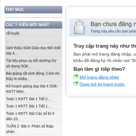
THƯ MỤC
Bạn chưa đăng 
CÁC Ý KIẾN MỚI NHẤT
Trang này yêu cầu bạn phả
rất tuyệt...
...
Truy cập trang này như t
Giới thiệu SGK Giáo dục thể chất
lớp 4...
Bạn phải mở trang đăng nhập, s
khẩu đã đăng ký rồi nhấn nút "Đ
Tài liệu phục vụ bồi dưỡng GV
sử dụng SGK...
Bạn làm gì tiếp theo?
Bài giảng rất sinh động. Cảm ơn
Mở trang đăng nhập
thầy N nhiều...
Quay trở lại trang trước
Kế hoạch giảng dạy lớp 4 SGK -
KNTT Môn...
Toán 1 KNTT. Bài 1 Tiết 2....
Toán 1 KNTT. Bài 1 Tiết 1....
Toán 1 KNTT. Bài Các số từ 0
đến 10...
TUẦN 2- Bài 4. Phân số thập
phân...