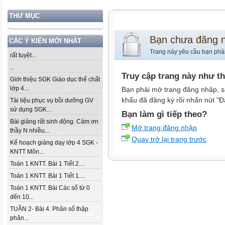
THƯ MỤC
Bạn chưa đăng 
CÁC Ý KIẾN MỚI NHẤT
Trang này yêu cầu bạn phả
rất tuyệt...
...
Truy cập trang này như t
Giới thiệu SGK Giáo dục thể chất
lớp 4...
Bạn phải mở trang đăng nhập, s
khẩu đã đăng ký rồi nhấn nút "Đ
Tài liệu phục vụ bồi dưỡng GV
sử dụng SGK...
Bạn làm gì tiếp theo?
Bài giảng rất sinh động. Cảm ơn
Mở trang đăng nhập
thầy N nhiều...
Quay trở lại trang trước
Kế hoạch giảng dạy lớp 4 SGK -
KNTT Môn...
Toán 1 KNTT. Bài 1 Tiết 2....
Toán 1 KNTT. Bài 1 Tiết 1....
Toán 1 KNTT. Bài Các số từ 0
đến 10...
TUẦN 2- Bài 4. Phân số thập
phân...