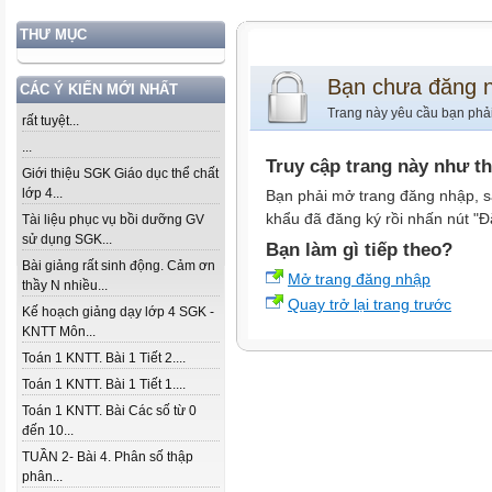
THƯ MỤC
Bạn chưa đăng 
CÁC Ý KIẾN MỚI NHẤT
Trang này yêu cầu bạn phả
rất tuyệt...
...
Truy cập trang này như t
Giới thiệu SGK Giáo dục thể chất
lớp 4...
Bạn phải mở trang đăng nhập, s
khẩu đã đăng ký rồi nhấn nút "Đ
Tài liệu phục vụ bồi dưỡng GV
sử dụng SGK...
Bạn làm gì tiếp theo?
Bài giảng rất sinh động. Cảm ơn
Mở trang đăng nhập
thầy N nhiều...
Quay trở lại trang trước
Kế hoạch giảng dạy lớp 4 SGK -
KNTT Môn...
Toán 1 KNTT. Bài 1 Tiết 2....
Toán 1 KNTT. Bài 1 Tiết 1....
Toán 1 KNTT. Bài Các số từ 0
đến 10...
TUẦN 2- Bài 4. Phân số thập
phân...