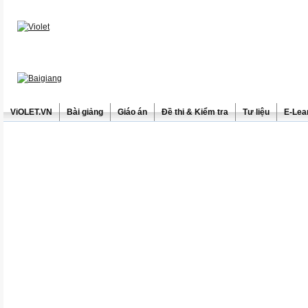
ViOLET.VN
Bài giảng
Giáo án
Đề thi & Kiểm tra
Tư liệu
E-Lea