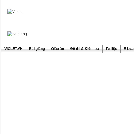
ViOLET.VN
Bài giảng
Giáo án
Đề thi & Kiểm tra
Tư liệu
E-Lea