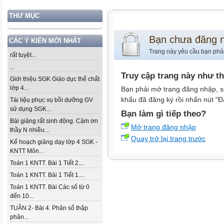
THƯ MỤC
Bạn chưa đăng 
CÁC Ý KIẾN MỚI NHẤT
Trang này yêu cầu bạn phả
rất tuyệt...
...
Truy cập trang này như t
Giới thiệu SGK Giáo dục thể chất
lớp 4...
Bạn phải mở trang đăng nhập, s
khẩu đã đăng ký rồi nhấn nút "Đ
Tài liệu phục vụ bồi dưỡng GV
sử dụng SGK...
Bạn làm gì tiếp theo?
Bài giảng rất sinh động. Cảm ơn
Mở trang đăng nhập
thầy N nhiều...
Quay trở lại trang trước
Kế hoạch giảng dạy lớp 4 SGK -
KNTT Môn...
Toán 1 KNTT. Bài 1 Tiết 2....
Toán 1 KNTT. Bài 1 Tiết 1....
Toán 1 KNTT. Bài Các số từ 0
đến 10...
TUẦN 2- Bài 4. Phân số thập
phân...