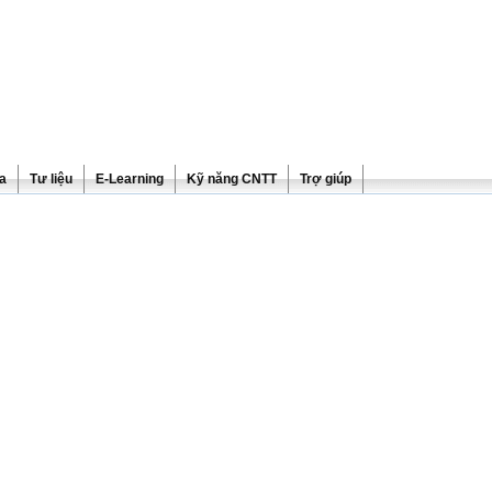
ra
Tư liệu
E-Learning
Kỹ năng CNTT
Trợ giúp