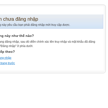
n chưa đăng nhập
g này yêu cầu bạn phải đăng nhập mới truy cập được.
ang này như thế nào?
ang đăng nhập, sau đó điền chính xác tên truy nhập và mật khẩu đã đăng
 "Đăng nhập" ở phía dưới.
iếp theo?
ăng nhập
 trang trước