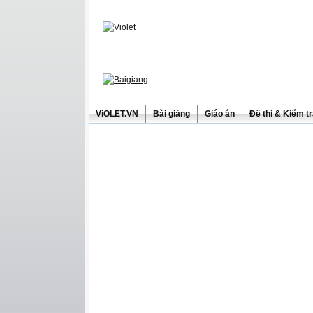
ViOLET.VN
Bài giảng
Giáo án
Đề thi & Kiểm t