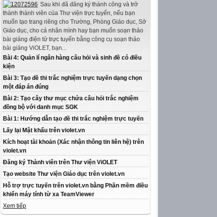
Sau khi đã đăng ký thành công và trở
thành thành viên của Thư viện trực tuyến, nếu bạn
muốn tạo trang riêng cho Trường, Phòng Giáo dục, Sở
Giáo dục, cho cá nhân mình hay bạn muốn soạn thảo
bài giảng điện tử trực tuyến bằng công cụ soạn thảo
bài giảng ViOLET, bạn...
Bài 4: Quản lí ngân hàng câu hỏi và sinh đề có điều
kiện
Bài 3: Tạo đề thi trắc nghiệm trực tuyến dạng chọn
một đáp án đúng
Bài 2: Tạo cây thư mục chứa câu hỏi trắc nghiệm
đồng bộ với danh mục SGK
Bài 1: Hướng dẫn tạo đề thi trắc nghiệm trực tuyến
Lấy lại Mật khẩu trên violet.vn
Kích hoạt tài khoản (Xác nhận thông tin liên hệ) trên
violet.vn
Đăng ký Thành viên trên Thư viện ViOLET
Tạo website Thư viện Giáo dục trên violet.vn
Hỗ trợ trực tuyến trên violet.vn bằng Phần mềm điều
khiển máy tính từ xa TeamViewer
Xem tiếp