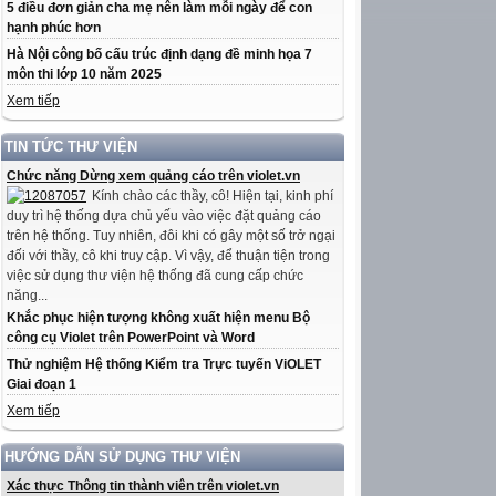
5 điều đơn giản cha mẹ nên làm mỗi ngày để con
hạnh phúc hơn
Hà Nội công bố cấu trúc định dạng đề minh họa 7
môn thi lớp 10 năm 2025
Xem tiếp
TIN TỨC THƯ VIỆN
Chức năng Dừng xem quảng cáo trên violet.vn
Kính chào các thầy, cô! Hiện tại, kinh phí
duy trì hệ thống dựa chủ yếu vào việc đặt quảng cáo
trên hệ thống. Tuy nhiên, đôi khi có gây một số trở ngại
đối với thầy, cô khi truy cập. Vì vậy, để thuận tiện trong
việc sử dụng thư viện hệ thống đã cung cấp chức
năng...
Khắc phục hiện tượng không xuất hiện menu Bộ
công cụ Violet trên PowerPoint và Word
Thử nghiệm Hệ thống Kiểm tra Trực tuyến ViOLET
Giai đoạn 1
Xem tiếp
HƯỚNG DẪN SỬ DỤNG THƯ VIỆN
Xác thực Thông tin thành viên trên violet.vn