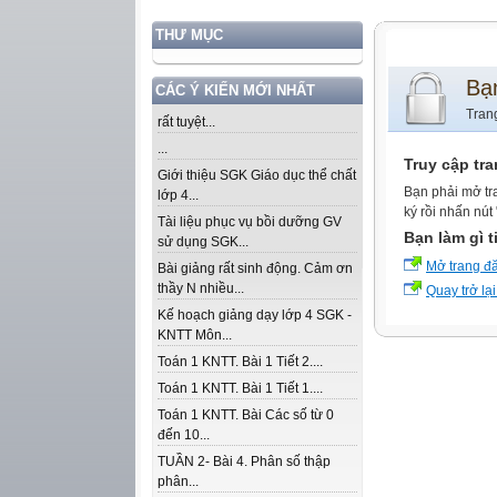
THƯ MỤC
Bạ
CÁC Ý KIẾN MỚI NHẤT
Tran
rất tuyệt...
...
Truy cập tr
Giới thiệu SGK Giáo dục thể chất
Bạn phải mở tr
lớp 4...
ký rồi nhấn nút
Tài liệu phục vụ bồi dưỡng GV
Bạn làm gì t
sử dụng SGK...
Mở trang đ
Bài giảng rất sinh động. Cảm ơn
thầy N nhiều...
Quay trở lại
Kế hoạch giảng dạy lớp 4 SGK -
KNTT Môn...
Toán 1 KNTT. Bài 1 Tiết 2....
Toán 1 KNTT. Bài 1 Tiết 1....
Toán 1 KNTT. Bài Các số từ 0
đến 10...
TUẦN 2- Bài 4. Phân số thập
phân...