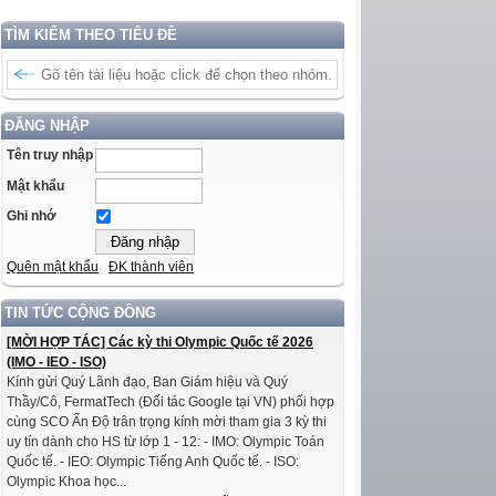
TÌM KIẾM THEO TIÊU ĐỀ
ĐĂNG NHẬP
Tên truy nhập
Mật khẩu
Ghi nhớ
Quên mật khẩu
ĐK thành viên
TIN TỨC CỘNG ĐỒNG
[MỜI HỢP TÁC] Các kỳ thi Olympic Quốc tế 2026
(IMO - IEO - ISO)
Kính gửi Quý Lãnh đạo, Ban Giám hiệu và Quý
Thầy/Cô, FermatTech (Đối tác Google tại VN) phối hợp
cùng SCO Ấn Độ trân trọng kính mời tham gia 3 kỳ thi
uy tín dành cho HS từ lớp 1 - 12: - IMO: Olympic Toán
Quốc tế. - IEO: Olympic Tiếng Anh Quốc tế. - ISO:
Olympic Khoa học...