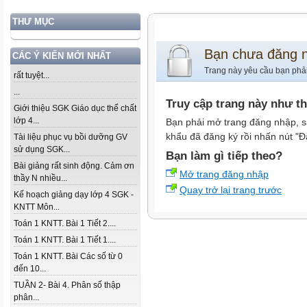
THƯ MỤC
Bạn chưa đăng 
CÁC Ý KIẾN MỚI NHẤT
Trang này yêu cầu bạn phả
rất tuyệt...
...
Truy cập trang này như t
Giới thiệu SGK Giáo dục thể chất
lớp 4...
Bạn phải mở trang đăng nhập, s
khẩu đã đăng ký rồi nhấn nút "Đ
Tài liệu phục vụ bồi dưỡng GV
sử dụng SGK...
Bạn làm gì tiếp theo?
Bài giảng rất sinh động. Cảm ơn
Mở trang đăng nhập
thầy N nhiều...
Quay trở lại trang trước
Kế hoạch giảng dạy lớp 4 SGK -
KNTT Môn...
Toán 1 KNTT. Bài 1 Tiết 2....
Toán 1 KNTT. Bài 1 Tiết 1....
Toán 1 KNTT. Bài Các số từ 0
đến 10...
TUẦN 2- Bài 4. Phân số thập
phân...