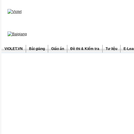
ViOLET.VN
Bài giảng
Giáo án
Đề thi & Kiểm tra
Tư liệu
E-Lea