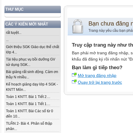
THƯ MỤC
Bạn chưa đăng 
CÁC Ý KIẾN MỚI NHẤT
Trang này yêu cầu bạn phả
rất tuyệt...
...
Truy cập trang này như t
Giới thiệu SGK Giáo dục thể chất
lớp 4...
Bạn phải mở trang đăng nhập, s
khẩu đã đăng ký rồi nhấn nút "Đ
Tài liệu phục vụ bồi dưỡng GV
sử dụng SGK...
Bạn làm gì tiếp theo?
Bài giảng rất sinh động. Cảm ơn
Mở trang đăng nhập
thầy N nhiều...
Quay trở lại trang trước
Kế hoạch giảng dạy lớp 4 SGK -
KNTT Môn...
Toán 1 KNTT. Bài 1 Tiết 2....
Toán 1 KNTT. Bài 1 Tiết 1....
Toán 1 KNTT. Bài Các số từ 0
đến 10...
TUẦN 2- Bài 4. Phân số thập
phân...