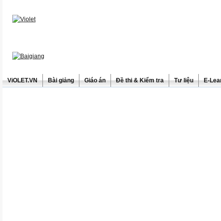
ViOLET.VN
Bài giảng
Giáo án
Đề thi & Kiểm tra
Tư liệu
E-Lea