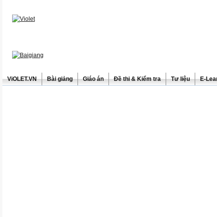
ViOLET.VN
Bài giảng
Giáo án
Đề thi & Kiểm tra
Tư liệu
E-Lea