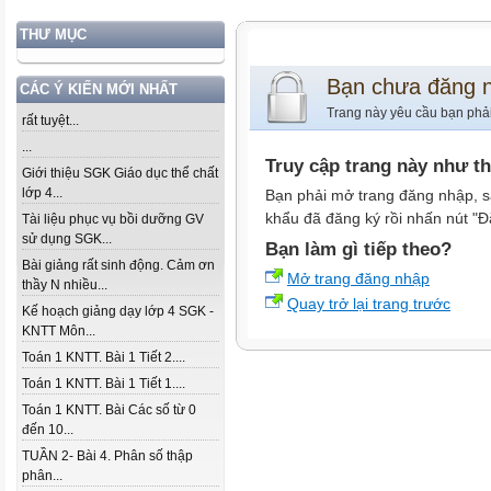
THƯ MỤC
Bạn chưa đăng 
CÁC Ý KIẾN MỚI NHẤT
Trang này yêu cầu bạn phả
rất tuyệt...
...
Truy cập trang này như t
Giới thiệu SGK Giáo dục thể chất
lớp 4...
Bạn phải mở trang đăng nhập, s
khẩu đã đăng ký rồi nhấn nút "Đ
Tài liệu phục vụ bồi dưỡng GV
sử dụng SGK...
Bạn làm gì tiếp theo?
Bài giảng rất sinh động. Cảm ơn
Mở trang đăng nhập
thầy N nhiều...
Quay trở lại trang trước
Kế hoạch giảng dạy lớp 4 SGK -
KNTT Môn...
Toán 1 KNTT. Bài 1 Tiết 2....
Toán 1 KNTT. Bài 1 Tiết 1....
Toán 1 KNTT. Bài Các số từ 0
đến 10...
TUẦN 2- Bài 4. Phân số thập
phân...