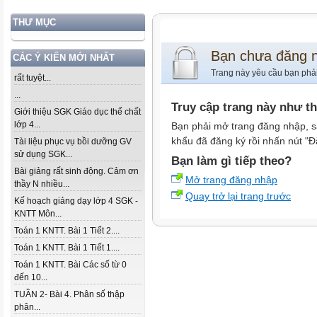
THƯ MỤC
Bạn chưa đăng 
CÁC Ý KIẾN MỚI NHẤT
Trang này yêu cầu bạn phả
rất tuyệt...
...
Truy cập trang này như t
Giới thiệu SGK Giáo dục thể chất
lớp 4...
Bạn phải mở trang đăng nhập, s
khẩu đã đăng ký rồi nhấn nút "Đ
Tài liệu phục vụ bồi dưỡng GV
sử dụng SGK...
Bạn làm gì tiếp theo?
Bài giảng rất sinh động. Cảm ơn
Mở trang đăng nhập
thầy N nhiều...
Quay trở lại trang trước
Kế hoạch giảng dạy lớp 4 SGK -
KNTT Môn...
Toán 1 KNTT. Bài 1 Tiết 2....
Toán 1 KNTT. Bài 1 Tiết 1....
Toán 1 KNTT. Bài Các số từ 0
đến 10...
TUẦN 2- Bài 4. Phân số thập
phân...