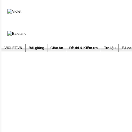
ViOLET.VN
Bài giảng
Giáo án
Đề thi & Kiểm tra
Tư liệu
E-Lea