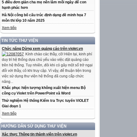
5 điều đơn giản cha mẹ nên làm mỗi ngày để con
hạnh phúc hơn
Hà Nội công bố cấu trúc định dạng đề minh họa 7
môn thi lớp 10 năm 2025
Xem tiếp
TIN TỨC THƯ VIỆN
Chức năng Dừng xem quảng cáo trên violet.vn
Kính chào các thầy, cô! Hiện tại, kinh phí
duy trì hệ thống dựa chủ yếu vào việc đặt quảng cáo
trên hệ thống. Tuy nhiên, đôi khi có gây một số trở ngại
đối với thầy, cô khi truy cập. Vì vậy, để thuận tiện trong
việc sử dụng thư viện hệ thống đã cung cấp chức
năng...
Khắc phục hiện tượng không xuất hiện menu Bộ
công cụ Violet trên PowerPoint và Word
Thử nghiệm Hệ thống Kiểm tra Trực tuyến ViOLET
Giai đoạn 1
Xem tiếp
HƯỚNG DẪN SỬ DỤNG THƯ VIỆN
Xác thực Thông tin thành viên trên violet.vn