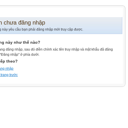
n chưa đăng nhập
g này yêu cầu bạn phải đăng nhập mới truy cập được.
ang này như thế nào?
ang đăng nhập, sau đó điền chính xác tên truy nhập và mật khẩu đã đăng
 "Đăng nhập" ở phía dưới.
iếp theo?
ăng nhập
 trang trước