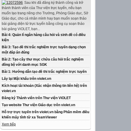
Sau khi đã đăng ký thành công và trở
thành thành viên của Thư viện trực tuyến, nếu bạn
muốn tạo trang riêng cho Trường, Phòng Giáo dục, Sở
Giáo dục, cho cá nhân mình hay bạn muốn soạn thảo
bài giảng điện tử trực tuyến bằng công cụ soạn thảo
bài giảng ViOLET, bạn...
Bài 4: Quản lí ngân hàng câu hỏi và sinh đề có điều
kiện
Bài 3: Tạo đề thi trắc nghiệm trực tuyến dạng chọn
một đáp án đúng
Bài 2: Tạo cây thư mục chứa câu hỏi trắc nghiệm
đồng bộ với danh mục SGK
Bài 1: Hướng dẫn tạo đề thi trắc nghiệm trực tuyến
Lấy lại Mật khẩu trên violet.vn
Kích hoạt tài khoản (Xác nhận thông tin liên hệ) trên
violet.vn
Đăng ký Thành viên trên Thư viện ViOLET
Tạo website Thư viện Giáo dục trên violet.vn
Hỗ trợ trực tuyến trên violet.vn bằng Phần mềm điều
khiển máy tính từ xa TeamViewer
Xem tiếp