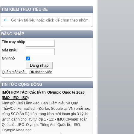
TÌM KIẾM THEO TIÊU ĐỀ
ĐĂNG NHẬP
Tên truy nhập
Mật khẩu
Ghi nhớ
Quên mật khẩu
ĐK thành viên
TIN TỨC CỘNG ĐỒNG
[MỜI HỢP TÁC] Các kỳ thi Olympic Quốc tế 2026
(IMO - IEO - ISO)
Kính gửi Quý Lãnh đạo, Ban Giám hiệu và Quý
Thầy/Cô, FermatTech (Đối tác Google tại VN) phối hợp
cùng SCO Ấn Độ trân trọng kính mời tham gia 3 kỳ thi
uy tín dành cho HS từ lớp 1 - 12: - IMO: Olympic Toán
Quốc tế. - IEO: Olympic Tiếng Anh Quốc tế. - ISO:
Olympic Khoa học...