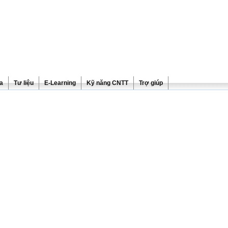
ra
Tư liệu
E-Learning
Kỹ năng CNTT
Trợ giúp