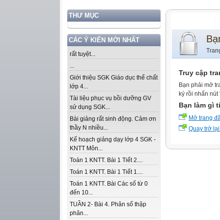
THƯ MỤC
Bạ
CÁC Ý KIẾN MỚI NHẤT
Tran
rất tuyệt...
...
Truy cập tr
Giới thiệu SGK Giáo dục thể chất
Bạn phải mở tr
lớp 4...
ký rồi nhấn nút
Tài liệu phục vụ bồi dưỡng GV
Bạn làm gì t
sử dụng SGK...
Mở trang đ
Bài giảng rất sinh động. Cảm ơn
thầy N nhiều...
Quay trở lại
Kế hoạch giảng dạy lớp 4 SGK -
KNTT Môn...
Toán 1 KNTT. Bài 1 Tiết 2....
Toán 1 KNTT. Bài 1 Tiết 1....
Toán 1 KNTT. Bài Các số từ 0
đến 10...
TUẦN 2- Bài 4. Phân số thập
phân...