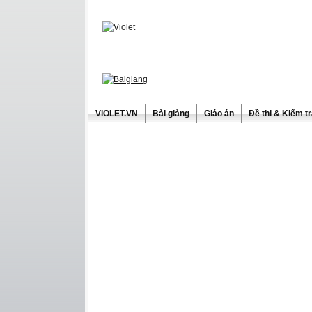
ViOLET.VN
Bài giảng
Giáo án
Đề thi & Kiểm t