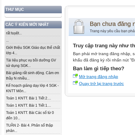
THƯ MỤC
Bạn chưa đăng 
CÁC Ý KIẾN MỚI NHẤT
Trang này yêu cầu bạn phả
rất tuyệt...
...
Truy cập trang này như t
Giới thiệu SGK Giáo dục thể chất
lớp 4...
Bạn phải mở trang đăng nhập, s
khẩu đã đăng ký rồi nhấn nút "Đ
Tài liệu phục vụ bồi dưỡng GV
sử dụng SGK...
Bạn làm gì tiếp theo?
Bài giảng rất sinh động. Cảm ơn
Mở trang đăng nhập
thầy N nhiều...
Quay trở lại trang trước
Kế hoạch giảng dạy lớp 4 SGK -
KNTT Môn...
Toán 1 KNTT. Bài 1 Tiết 2....
Toán 1 KNTT. Bài 1 Tiết 1....
Toán 1 KNTT. Bài Các số từ 0
đến 10...
TUẦN 2- Bài 4. Phân số thập
phân...