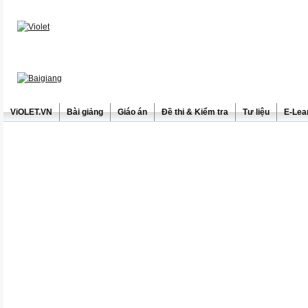
ViOLET.VN
Bài giảng
Giáo án
Đề thi & Kiểm tra
Tư liệu
E-Lea