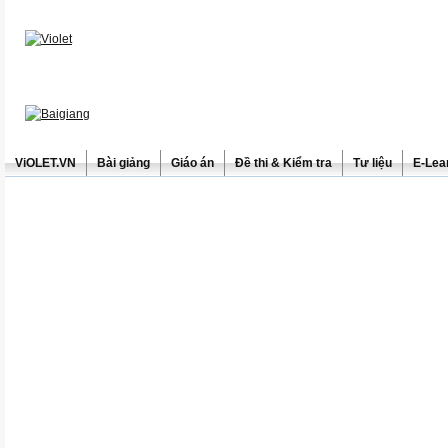
ViOLET.VN
Bài giảng
Giáo án
Đề thi & Kiểm tra
Tư liệu
E-Lea