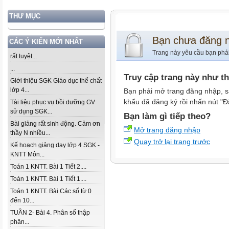
THƯ MỤC
Bạn chưa đăng 
CÁC Ý KIẾN MỚI NHẤT
Trang này yêu cầu bạn phả
rất tuyệt...
...
Truy cập trang này như t
Giới thiệu SGK Giáo dục thể chất
lớp 4...
Bạn phải mở trang đăng nhập, s
khẩu đã đăng ký rồi nhấn nút "Đ
Tài liệu phục vụ bồi dưỡng GV
sử dụng SGK...
Bạn làm gì tiếp theo?
Bài giảng rất sinh động. Cảm ơn
Mở trang đăng nhập
thầy N nhiều...
Quay trở lại trang trước
Kế hoạch giảng dạy lớp 4 SGK -
KNTT Môn...
Toán 1 KNTT. Bài 1 Tiết 2....
Toán 1 KNTT. Bài 1 Tiết 1....
Toán 1 KNTT. Bài Các số từ 0
đến 10...
TUẦN 2- Bài 4. Phân số thập
phân...