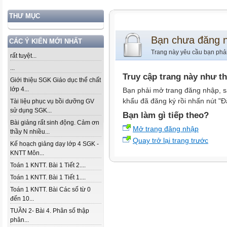
THƯ MỤC
Bạn chưa đăng 
CÁC Ý KIẾN MỚI NHẤT
Trang này yêu cầu bạn phả
rất tuyệt...
...
Truy cập trang này như t
Giới thiệu SGK Giáo dục thể chất
lớp 4...
Bạn phải mở trang đăng nhập, s
khẩu đã đăng ký rồi nhấn nút "Đ
Tài liệu phục vụ bồi dưỡng GV
sử dụng SGK...
Bạn làm gì tiếp theo?
Bài giảng rất sinh động. Cảm ơn
Mở trang đăng nhập
thầy N nhiều...
Quay trở lại trang trước
Kế hoạch giảng dạy lớp 4 SGK -
KNTT Môn...
Toán 1 KNTT. Bài 1 Tiết 2....
Toán 1 KNTT. Bài 1 Tiết 1....
Toán 1 KNTT. Bài Các số từ 0
đến 10...
TUẦN 2- Bài 4. Phân số thập
phân...