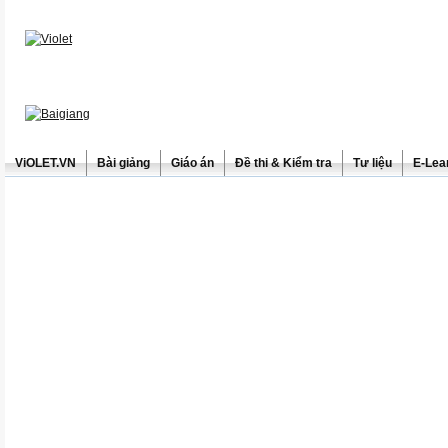
ViOLET.VN
Bài giảng
Giáo án
Đề thi & Kiểm tra
Tư liệu
E-Lea