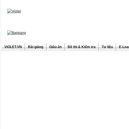
ViOLET.VN
Bài giảng
Giáo án
Đề thi & Kiểm tra
Tư liệu
E-Lea