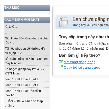
THƯ MỤC
Bạn chưa đăng 
CÁC Ý KIẾN MỚI NHẤT
Trang này yêu cầu bạn phả
rất tuyệt...
...
Truy cập trang này như t
Giới thiệu SGK Giáo dục thể chất
lớp 4...
Bạn phải mở trang đăng nhập, s
khẩu đã đăng ký rồi nhấn nút "Đ
Tài liệu phục vụ bồi dưỡng GV
sử dụng SGK...
Bạn làm gì tiếp theo?
Bài giảng rất sinh động. Cảm ơn
Mở trang đăng nhập
thầy N nhiều...
Quay trở lại trang trước
Kế hoạch giảng dạy lớp 4 SGK -
KNTT Môn...
Toán 1 KNTT. Bài 1 Tiết 2....
Toán 1 KNTT. Bài 1 Tiết 1....
Toán 1 KNTT. Bài Các số từ 0
đến 10...
TUẦN 2- Bài 4. Phân số thập
phân...