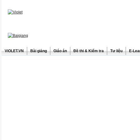
ViOLET.VN
Bài giảng
Giáo án
Đề thi & Kiểm tra
Tư liệu
E-Lea