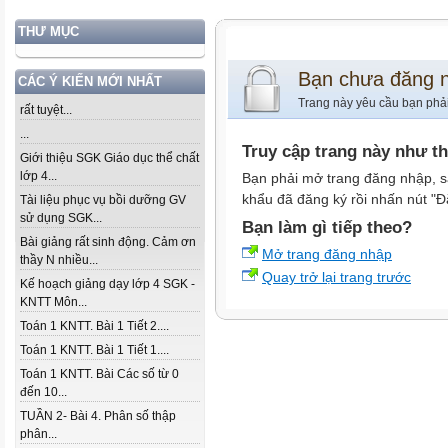
THƯ MỤC
Bạn chưa đăng 
CÁC Ý KIẾN MỚI NHẤT
Trang này yêu cầu bạn phả
rất tuyệt...
...
Truy cập trang này như t
Giới thiệu SGK Giáo dục thể chất
lớp 4...
Bạn phải mở trang đăng nhập, s
khẩu đã đăng ký rồi nhấn nút "Đ
Tài liệu phục vụ bồi dưỡng GV
sử dụng SGK...
Bạn làm gì tiếp theo?
Bài giảng rất sinh động. Cảm ơn
Mở trang đăng nhập
thầy N nhiều...
Quay trở lại trang trước
Kế hoạch giảng dạy lớp 4 SGK -
KNTT Môn...
Toán 1 KNTT. Bài 1 Tiết 2....
Toán 1 KNTT. Bài 1 Tiết 1....
Toán 1 KNTT. Bài Các số từ 0
đến 10...
TUẦN 2- Bài 4. Phân số thập
phân...